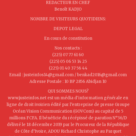
REDACTEUR EN CHEF
Benoît KADJO
NOMBRE DE VISITEURS QUOTIDIENS:
DEPOT LEGAL
En cours de constitution
Nos contacts :
(225) 07 77 61 60
(225) 05 06 53 14 25
(225) 01 40 37 56 44
Email : justeinfos14@gmail.com / benkad2016@gmail.com
Adresse Postale : 10 BP 2856 Abidjan 10
QUI SOMMES NOUS?
www.justeinfos.net est un média d'information générale en
ligne de droit ivoirien édité par l’entreprise de presse Groupe
Océan Vision Communication (GOVCom) au capital de 5
millions FCFA. Il bénéficie du récépissé de parution N°36/D
délivré le 18 décembre 2019 par le Procureur de la République
de Côte d’Ivoire, ADOU Richard Christophe au Parquet