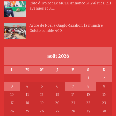
Côte d’Ivoire : Le MCLU annonce 14 276 rues, 211
avenues et 35…
Arbre de Noël à Guiglo-Nizahon: la ministre
Ouloto comble 400…
août 2026
L
M
M
J
V
S
D
1
2
3
4
5
6
7
8
9
10
11
12
13
14
15
16
17
18
19
20
21
22
23
24
25
26
27
28
29
30