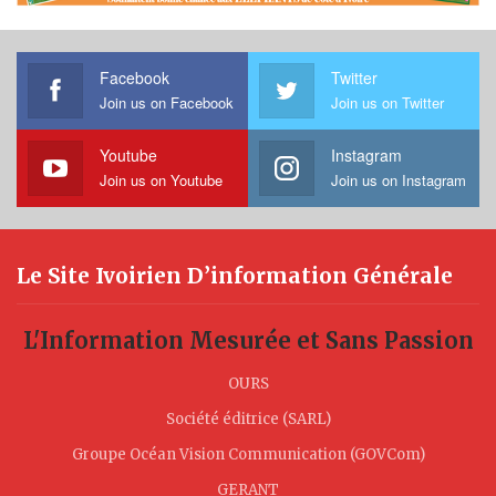
Facebook
Twitter
Join us on Facebook
Join us on Twitter
Youtube
Instagram
Join us on Youtube
Join us on Instagram
Le Site Ivoirien D’information Générale
L'Information Mesurée et Sans Passion
OURS
Société éditrice (SARL)
Groupe Océan Vision Communication (GOVCom)
GERANT