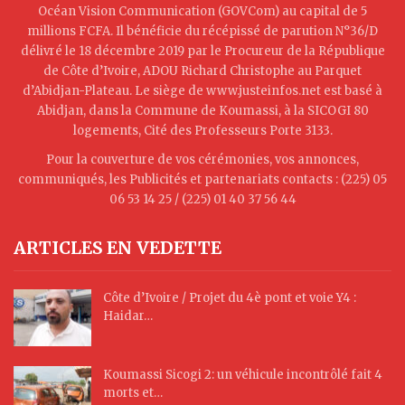
Océan Vision Communication (GOVCom) au capital de 5
millions FCFA. Il bénéficie du récépissé de parution N°36/D
délivré le 18 décembre 2019 par le Procureur de la République
de Côte d’Ivoire, ADOU Richard Christophe au Parquet
d’Abidjan-Plateau. Le siège de www.justeinfos.net est basé à
Abidjan, dans la Commune de Koumassi, à la SICOGI 80
logements, Cité des Professeurs Porte 3133.
Pour la couverture de vos cérémonies, vos annonces,
communiqués, les Publicités et partenariats contacts : (225) 05
06 53 14 25 / (225) 01 40 37 56 44
ARTICLES EN VEDETTE
Côte d’Ivoire / Projet du 4è pont et voie Y4 :
Haidar…
Koumassi Sicogi 2: un véhicule incontrôlé fait 4
morts et…