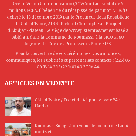
Océan Vision Communication (GOVCom) au capital de 5
millions FCFA. Il bénéficie du récépissé de parution N°36/D
délivré le 18 décembre 2019 par le Procureur de la République
de Côte d’Ivoire, ADOU Richard Christophe au Parquet
d’Abidjan-Plateau. Le siège de www.justeinfos.net est basé à
Abidjan, dans la Commune de Koumassi, à la SICOGI 80
logements, Cité des Professeurs Porte 3133.
Pour la couverture de vos cérémonies, vos annonces,
communiqués, les Publicités et partenariats contacts : (225) 05
06 53 14 25 / (225) 01 40 37 56 44
ARTICLES EN VEDETTE
Côte d’Ivoire / Projet du 4è pont et voie Y4 :
Haidar…
Koumassi Sicogi 2: un véhicule incontrôlé fait 4
morts et…