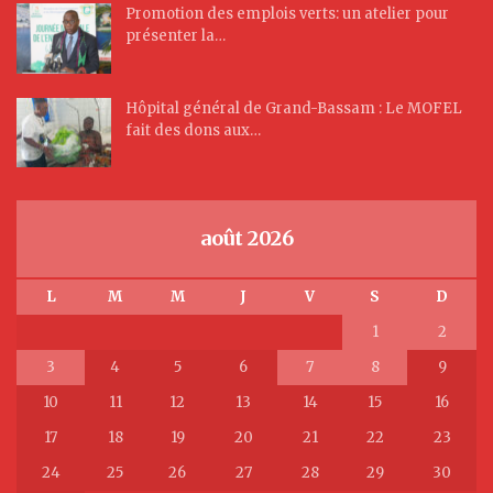
Promotion des emplois verts: un atelier pour
présenter la…
Hôpital général de Grand-Bassam : Le MOFEL
fait des dons aux…
août 2026
L
M
M
J
V
S
D
1
2
3
4
5
6
7
8
9
10
11
12
13
14
15
16
17
18
19
20
21
22
23
24
25
26
27
28
29
30