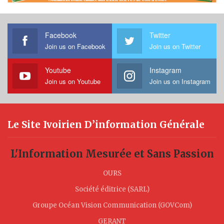
Facebook
Twitter
Join us on Facebook
Join us on Twitter
Youtube
Instagram
Join us on Youtube
Join us on Instagram
Le Site Ivoirien D’information Générale
L'Information Mesurée et Sans Passion
OURS
Société éditrice (SARL)
Groupe Océan Vision Communication (GOVCom)
GERANT