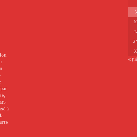
3
1
1
2
3
ion
« Jui
ar
on
5
e
 par
re,
jan-
asé à
la
orte