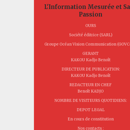
L'Information Mesurée et S
Passion
OURS
Société éditrice (SARL)
Groupe Océan Vision Communication (GOV
GERANT
KAKOU Kadjo Benoît
DIRECTEUR DE PUBLICATION:
KAKOU Kadjo Benoît
REDACTEUR EN CHEF
Benoît KADJO
NOMBRE DE VISITEURS QUOTIDIENS:
DEPOT LEGAL
En cours de constitution
Nos contacts :