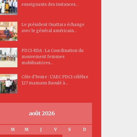
enseignants des instances…
Le président Ouattara échange
avec le général américain…
PDCI-RDA : La Coordination du
mouvement femmes
mobilisatrices…
Côte d’Ivoire : L’AEC PDCI célèbre
127 mamans Baoulé à…
août 2026
M
M
J
V
S
D