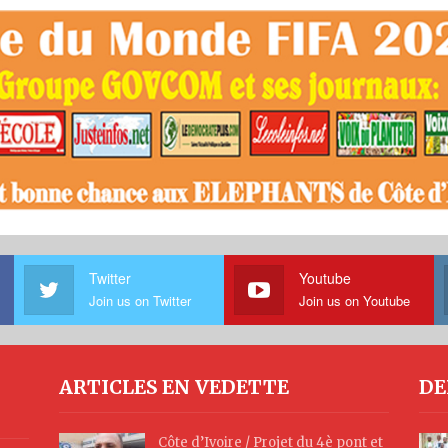
Twitter
Youtube
Join us on Twitter
Join us on Youtube
ARTICLES EN VEDETTE
DE
Côte d’Ivoire / Projet du 4è pont et