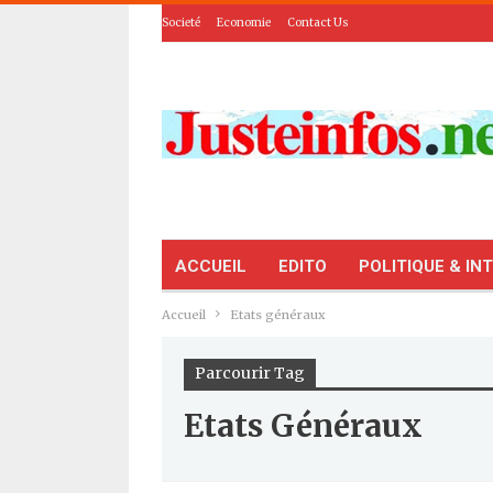
Societé
Economie
Contact Us
ACCUEIL
EDITO
POLITIQUE & IN
Accueil
Etats généraux
Parcourir Tag
Etats Généraux