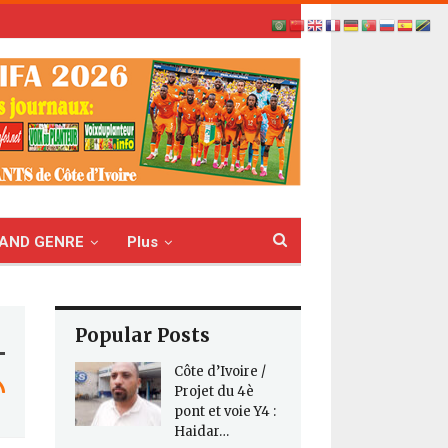
AND GENRE
Plus
Popular Posts
Côte d’Ivoire /
Projet du 4è
pont et voie Y4 :
Haidar…