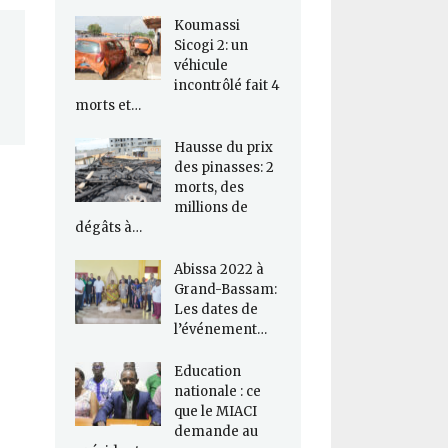
Koumassi
Sicogi 2: un
véhicule
incontrôlé fait 4
morts et…
Hausse du prix
des pinasses: 2
morts, des
millions de
dégâts à…
Abissa 2022 à
Grand-Bassam:
Les dates de
l’événement…
Education
nationale : ce
que le MIACI
demande au