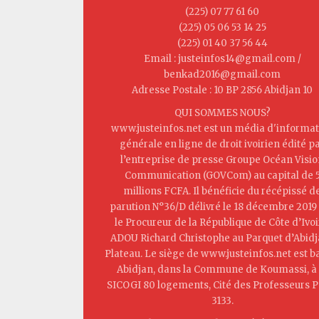
(225) 07 77 61 60
(225) 05 06 53 14 25
(225) 01 40 37 56 44
Email : justeinfos14@gmail.com /
benkad2016@gmail.com
Adresse Postale : 10 BP 2856 Abidjan 10
QUI SOMMES NOUS?
www.justeinfos.net est un média d'informat
générale en ligne de droit ivoirien édité p
l’entreprise de presse Groupe Océan Visi
Communication (GOVCom) au capital de 
millions FCFA. Il bénéficie du récépissé d
parution N°36/D délivré le 18 décembre 2019
le Procureur de la République de Côte d’Ivoi
ADOU Richard Christophe au Parquet d’Abid
Plateau. Le siège de www.justeinfos.net est b
Abidjan, dans la Commune de Koumassi, à 
SICOGI 80 logements, Cité des Professeurs P
3133.