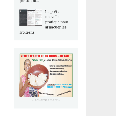
président…
Le prêt :
nouvelle
pratique pour
arnaquer les
Ivoiriens
- Advertisement -