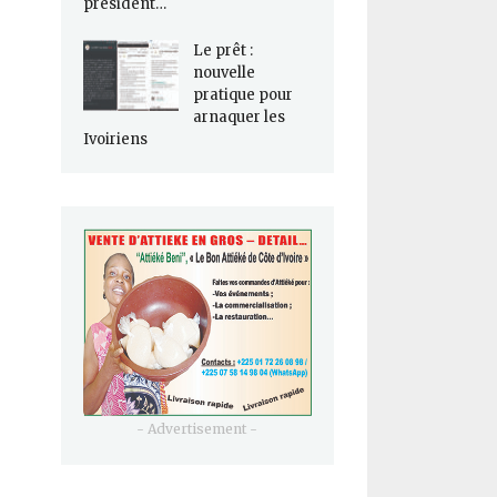
président…
Le prêt :
nouvelle
pratique pour
arnaquer les
Ivoiriens
- Advertisement -