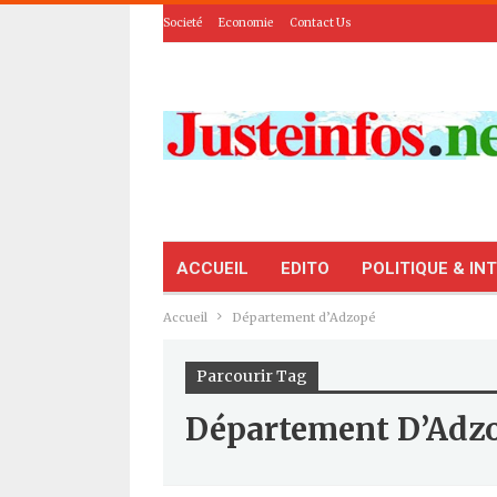
Societé
Economie
Contact Us
ACCUEIL
EDITO
POLITIQUE & IN
Accueil
Département d’Adzopé
Parcourir Tag
Département D’Adz