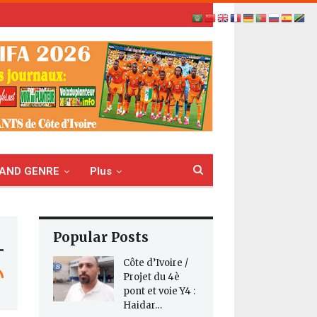
AND GENRE
Plus
Popular Posts
Côte d’Ivoire /
Projet du 4è
pont et voie Y4 :
Haidar…