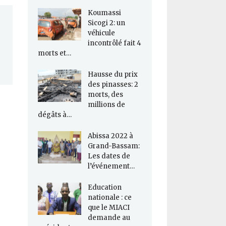
Koumassi
Sicogi 2: un
véhicule
incontrôlé fait 4
morts et…
Hausse du prix
des pinasses: 2
morts, des
millions de
dégâts à…
Abissa 2022 à
Grand-Bassam:
Les dates de
l’événement…
Education
nationale : ce
que le MIACI
demande au