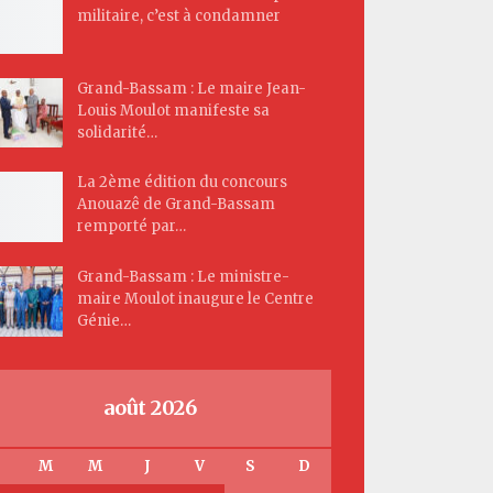
militaire, c’est à condamner
Grand-Bassam : Le maire Jean-
Louis Moulot manifeste sa
solidarité…
La 2ème édition du concours
Anouazê de Grand-Bassam
remporté par…
Grand-Bassam : Le ministre-
maire Moulot inaugure le Centre
Génie…
août 2026
M
M
J
V
S
D