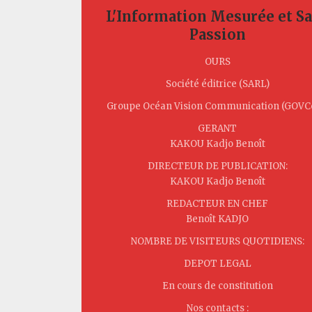
L'Information Mesurée et S
Passion
OURS
Société éditrice (SARL)
Groupe Océan Vision Communication (GOV
GERANT
KAKOU Kadjo Benoît
DIRECTEUR DE PUBLICATION:
KAKOU Kadjo Benoît
REDACTEUR EN CHEF
Benoît KADJO
NOMBRE DE VISITEURS QUOTIDIENS:
DEPOT LEGAL
En cours de constitution
Nos contacts :