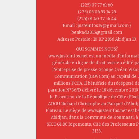
(225) 07 77 61 60
(225) 05 06 53 14 25
(225) 01 40 37 56 44
Email : justeinfos14@gmail.com /
benkad2016@gmail.com
Adresse Postale : 10 BP 2856 Abidjan 10
QUI SOMMES NOUS?
www.justeinfos.net est un média d'informat
générale en ligne de droit ivoirien édité p
l’entreprise de presse Groupe Océan Visi
Communication (GOVCom) au capital de 
millions FCFA. Il bénéficie du récépissé d
parution N°36/D délivré le 18 décembre 2019
le Procureur de la République de Côte d’Ivoi
ADOU Richard Christophe au Parquet d’Abid
Plateau. Le siège de www.justeinfos.net est b
Abidjan, dans la Commune de Koumassi, à 
SICOGI 80 logements, Cité des Professeurs P
3133.