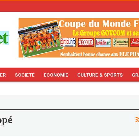
TER
SOCIETE
ECONOMIE
CULTURE & SPORTS
GR
opé