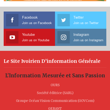
Facebook
Twitter
Join us on Facebook
Join us on Twitter
Youtube
Instagram
Join us on Youtube
Join us on Instagram
Le Site Ivoirien D’information Générale
L'Information Mesurée et Sans Passion
OURS
Société éditrice (SARL)
Groupe Océan Vision Communication (GOVCom)
GERANT