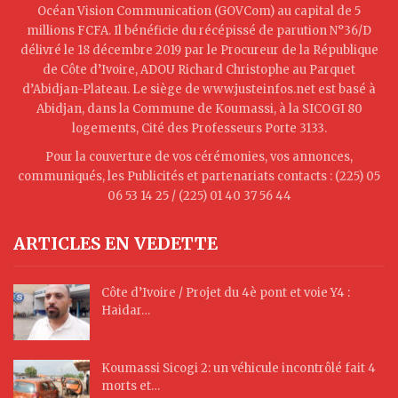
Océan Vision Communication (GOVCom) au capital de 5
millions FCFA. Il bénéficie du récépissé de parution N°36/D
délivré le 18 décembre 2019 par le Procureur de la République
de Côte d’Ivoire, ADOU Richard Christophe au Parquet
d’Abidjan-Plateau. Le siège de www.justeinfos.net est basé à
Abidjan, dans la Commune de Koumassi, à la SICOGI 80
logements, Cité des Professeurs Porte 3133.
Pour la couverture de vos cérémonies, vos annonces,
communiqués, les Publicités et partenariats contacts : (225) 05
06 53 14 25 / (225) 01 40 37 56 44
ARTICLES EN VEDETTE
Côte d’Ivoire / Projet du 4è pont et voie Y4 :
Haidar…
Koumassi Sicogi 2: un véhicule incontrôlé fait 4
morts et…