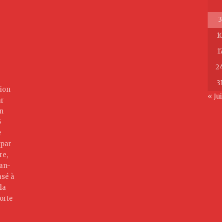
3
1
1
2
3
ion
« Jui
ar
on
5
e
 par
re,
jan-
asé à
la
orte