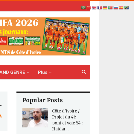
AND GENRE
Plus
Popular Posts
Côte d’Ivoire /
Projet du 4è
pont et voie Y4 :
Haidar…