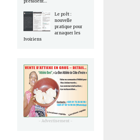
président…
Le prêt :
nouvelle
pratique pour
arnaquer les
Ivoiriens
- Advertisement -