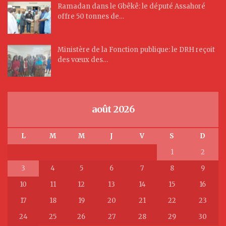
Ramadan dans le Gbêkê: le député Assahoré
offre 50 tonnes de…
Ministère de la Fonction publique: le DRH reçoit
des vœux des…
août 2026
L
M
M
J
V
S
D
1
2
3
4
5
6
7
8
9
10
11
12
13
14
15
16
17
18
19
20
21
22
23
24
25
26
27
28
29
30