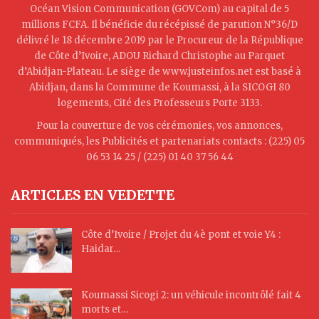
Océan Vision Communication (GOVCom) au capital de 5
millions FCFA. Il bénéficie du récépissé de parution N°36/D
délivré le 18 décembre 2019 par le Procureur de la République
de Côte d’Ivoire, ADOU Richard Christophe au Parquet
d’Abidjan-Plateau. Le siège de www.justeinfos.net est basé à
Abidjan, dans la Commune de Koumassi, à la SICOGI 80
logements, Cité des Professeurs Porte 3133.
Pour la couverture de vos cérémonies, vos annonces,
communiqués, les Publicités et partenariats contacts : (225) 05
06 53 14 25 / (225) 01 40 37 56 44
ARTICLES EN VEDETTE
Côte d’Ivoire / Projet du 4è pont et voie Y4 :
Haidar…
Koumassi Sicogi 2: un véhicule incontrôlé fait 4
morts et…