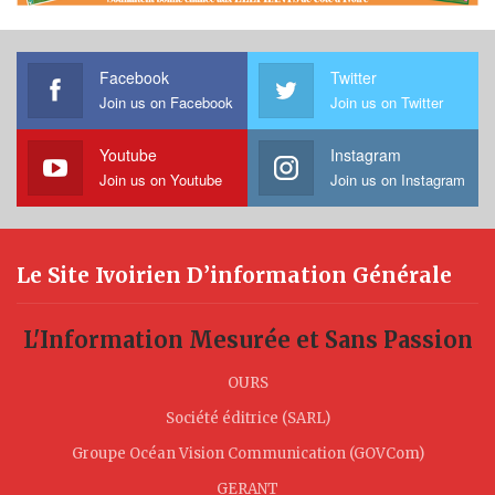
Facebook
Twitter
Join us on Facebook
Join us on Twitter
Youtube
Instagram
Join us on Youtube
Join us on Instagram
Le Site Ivoirien D’information Générale
L'Information Mesurée et Sans Passion
OURS
Société éditrice (SARL)
Groupe Océan Vision Communication (GOVCom)
GERANT