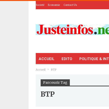
Societé
Economie
Contact Us
ACCUEIL
EDITO
POLITIQUE & IN
Accueil
BTP
Parcourir Tag
BTP