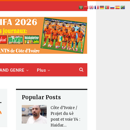
AND GENRE
Plus
Popular Posts
Côte d’Ivoire /
Projet du 4è
pont et voie Y4 :
Haidar…