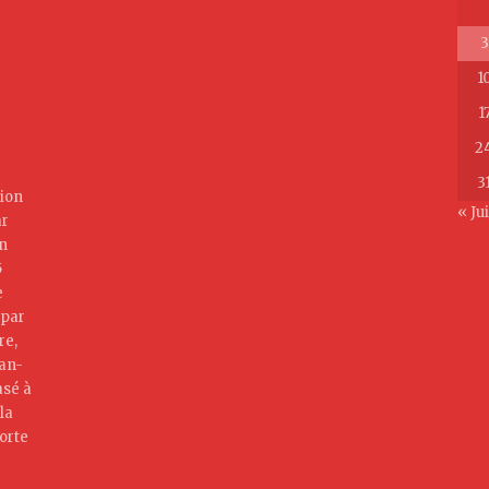
3
1
1
2
3
ion
« Jui
ar
on
5
e
 par
re,
jan-
asé à
la
orte