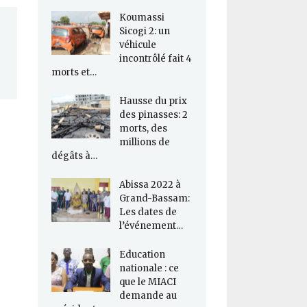
Koumassi
Sicogi 2: un
véhicule
incontrôlé fait 4
morts et…
Hausse du prix
des pinasses: 2
morts, des
millions de
dégâts à…
Abissa 2022 à
Grand-Bassam:
Les dates de
l’événement…
Education
nationale : ce
que le MIACI
demande au