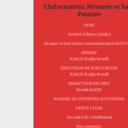
L'Information Mesurée et S
Passion
OURS
Société éditrice (SARL)
Groupe Océan Vision Communication (GOV
GERANT
KAKOU Kadjo Benoît
DIRECTEUR DE PUBLICATION:
KAKOU Kadjo Benoît
REDACTEUR EN CHEF
Benoît KADJO
NOMBRE DE VISITEURS QUOTIDIENS:
DEPOT LEGAL
En cours de constitution
Nos contacts :