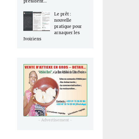
président…
Le prêt :
nouvelle
pratique pour
arnaquer les
Ivoiriens
- Advertisement -