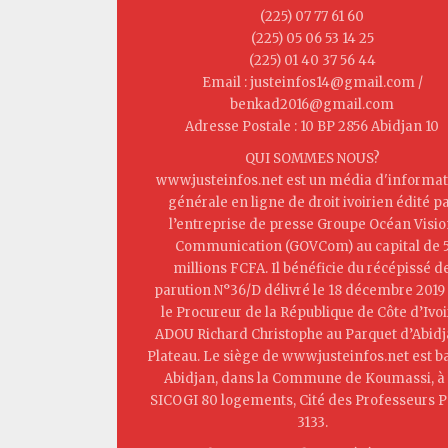
(225) 07 77 61 60
(225) 05 06 53 14 25
(225) 01 40 37 56 44
Email : justeinfos14@gmail.com /
benkad2016@gmail.com
Adresse Postale : 10 BP 2856 Abidjan 10
QUI SOMMES NOUS?
www.justeinfos.net est un média d'informat
générale en ligne de droit ivoirien édité p
l’entreprise de presse Groupe Océan Visi
Communication (GOVCom) au capital de 
millions FCFA. Il bénéficie du récépissé d
parution N°36/D délivré le 18 décembre 2019
le Procureur de la République de Côte d’Ivoi
ADOU Richard Christophe au Parquet d’Abid
Plateau. Le siège de www.justeinfos.net est b
Abidjan, dans la Commune de Koumassi, à 
SICOGI 80 logements, Cité des Professeurs P
3133.