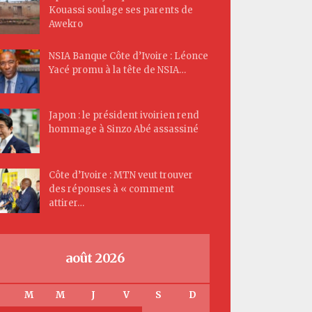
Kouassi soulage ses parents de
Awekro
NSIA Banque Côte d’Ivoire : Léonce
Yacé promu à la tête de NSIA…
Japon : le président ivoirien rend
hommage à Sinzo Abé assassiné
Côte d’Ivoire : MTN veut trouver
des réponses à « comment
attirer…
août 2026
M
M
J
V
S
D