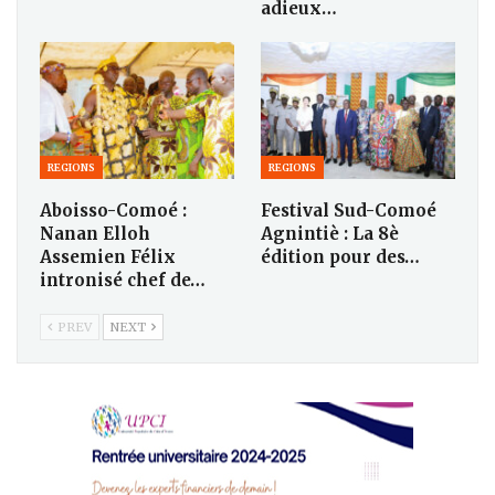
adieux…
REGIONS
REGIONS
Aboisso-Comoé :
Festival Sud-Comoé
Nanan Elloh
Agnintiè : La 8è
Assemien Félix
édition pour des…
intronisé chef de…
PREV
NEXT