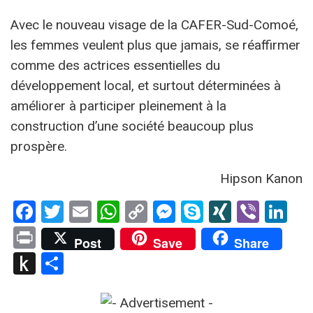
Avec le nouveau visage de la CAFER-Sud-Comoé,
les femmes veulent plus que jamais, se réaffirmer
comme des actrices essentielles du
développement local, et surtout déterminées à
améliorer à participer pleinement à la
construction d’une société beaucoup plus
prospère.
Hipson Kanon
Facebook
Twitter
Email
WhatsApp
Copy
Messenger
Skype
XING
Viber
Li
Link
Print
Post
Save
Share
Push
Partager
to
Kindle