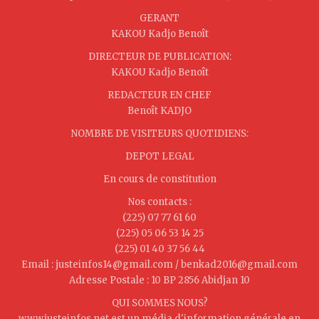
GERANT
KAKOU Kadjo Benoît
DIRECTEUR DE PUBLICATION:
KAKOU Kadjo Benoît
REDACTEUR EN CHEF
Benoît KADJO
NOMBRE DE VISITEURS QUOTIDIENS:
DEPOT LEGAL
En cours de constitution
Nos contacts :
(225) 07 77 61 60
(225) 05 06 53 14 25
(225) 01 40 37 56 44
Email : justeinfos14@gmail.com / benkad2016@gmail.com
Adresse Postale : 10 BP 2856 Abidjan 10
QUI SOMMES NOUS?
www.justeinfos.net est un média d'information générale en