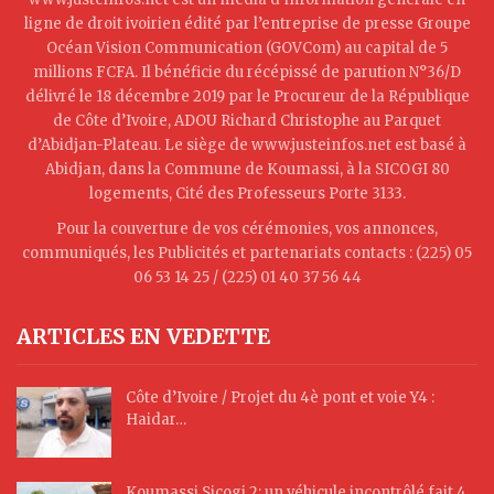
ligne de droit ivoirien édité par l’entreprise de presse Groupe
Océan Vision Communication (GOVCom) au capital de 5
millions FCFA. Il bénéficie du récépissé de parution N°36/D
délivré le 18 décembre 2019 par le Procureur de la République
de Côte d’Ivoire, ADOU Richard Christophe au Parquet
d’Abidjan-Plateau. Le siège de www.justeinfos.net est basé à
Abidjan, dans la Commune de Koumassi, à la SICOGI 80
logements, Cité des Professeurs Porte 3133.
Pour la couverture de vos cérémonies, vos annonces,
communiqués, les Publicités et partenariats contacts : (225) 05
06 53 14 25 / (225) 01 40 37 56 44
ARTICLES EN VEDETTE
Côte d’Ivoire / Projet du 4è pont et voie Y4 :
Haidar…
Koumassi Sicogi 2: un véhicule incontrôlé fait 4