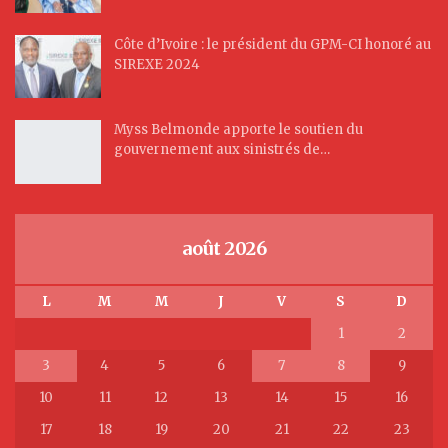
Côte d’Ivoire : le président du GPM-CI honoré au
SIREXE 2024
Myss Belmonde apporte le soutien du
gouvernement aux sinistrés de…
août 2026
L
M
M
J
V
S
D
1
2
3
4
5
6
7
8
9
10
11
12
13
14
15
16
17
18
19
20
21
22
23