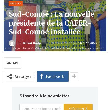
REGIONS
Sud-Comoé : La nouvelle
présidente de la CAFER-
Sud-Comoé installée
Dernière mise à jour
Jan 27, 2025
Par
Benoit Kadjo
La nouvelle présidente de la Cafer-Sud-Comoé, Rolande Coulibaly lors de son intervention.
149
Partager
Facebook
S'inscrire à la newsletter
S'abonner À