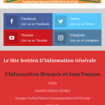
Facebook
Twitter
Join us on Facebook
Join us on Twitter
Youtube
Instagram
Join us on Youtube
Join us on Instagram
Le Site Ivoirien D’information Générale
L'Information Mesurée et Sans Passion
OURS
Société éditrice (SARL)
Groupe Océan Vision Communication (GOVCom)