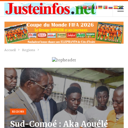
Accueil
Regions
REGIONS
Sud-Comoé : Aka Aouélé