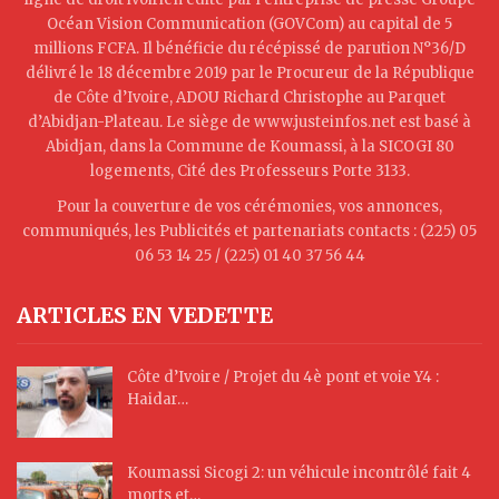
Océan Vision Communication (GOVCom) au capital de 5
millions FCFA. Il bénéficie du récépissé de parution N°36/D
délivré le 18 décembre 2019 par le Procureur de la République
de Côte d’Ivoire, ADOU Richard Christophe au Parquet
d’Abidjan-Plateau. Le siège de www.justeinfos.net est basé à
Abidjan, dans la Commune de Koumassi, à la SICOGI 80
logements, Cité des Professeurs Porte 3133.
Pour la couverture de vos cérémonies, vos annonces,
communiqués, les Publicités et partenariats contacts : (225) 05
06 53 14 25 / (225) 01 40 37 56 44
ARTICLES EN VEDETTE
Côte d’Ivoire / Projet du 4è pont et voie Y4 :
Haidar…
Koumassi Sicogi 2: un véhicule incontrôlé fait 4
morts et…