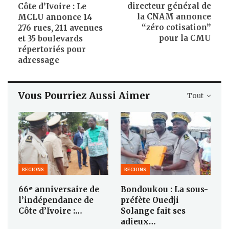
directeur général de
Côte d’Ivoire : Le
la CNAM annonce
MCLU annonce 14
‘‘zéro cotisation’’
276 rues, 211 avenues
pour la CMU
et 35 boulevards
répertoriés pour
adressage
Vous Pourriez Aussi Aimer
Tout
REGIONS
REGIONS
66ᵉ anniversaire de
Bondoukou : La sous-
l’indépendance de
préfète Ouedji
Côte d’Ivoire :…
Solange fait ses
adieux…