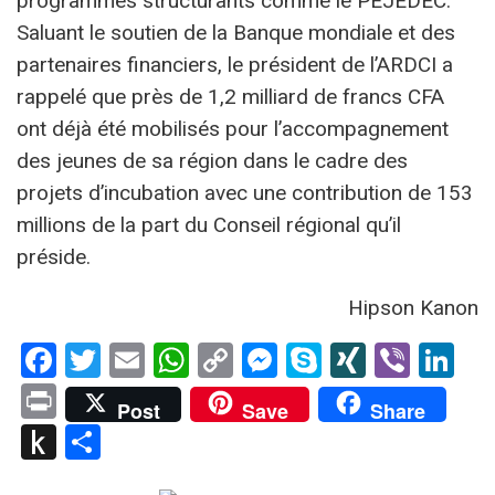
programmes structurants comme le PEJEDEC.
Saluant le soutien de la Banque mondiale et des
partenaires financiers, le président de l’ARDCI a
rappelé que près de 1,2 milliard de francs CFA
ont déjà été mobilisés pour l’accompagnement
des jeunes de sa région dans le cadre des
projets d’incubation avec une contribution de 153
millions de la part du Conseil régional qu’il
préside.
Hipson Kanon
Facebook
Twitter
Email
WhatsApp
Copy
Messenger
Skype
XING
Viber
Li
Link
Print
Post
Save
Share
Push
Partager
to