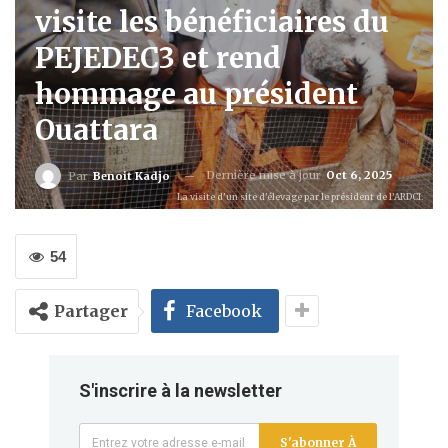
visite les bénéficiaires du
PEJEDEC3 et rend
hommage au président
Ouattara
Dernière mise à jour
Oct 6, 2025
Par
Benoit Kadjo
La visite d'un site d'élevage par le président de l’ARDCI.
54
Partager
Facebook
S'inscrire à la newsletter
S'abonner À