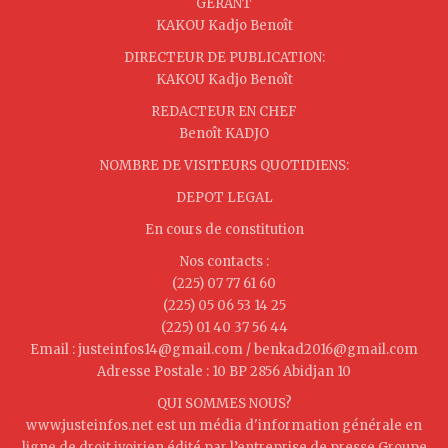
GERANT
KAKOU Kadjo Benoît
DIRECTEUR DE PUBLICATION:
KAKOU Kadjo Benoît
REDACTEUR EN CHEF
Benoît KADJO
NOMBRE DE VISITEURS QUOTIDIENS:
DEPOT LEGAL
En cours de constitution
Nos contacts :
(225) 07 77 61 60
(225) 05 06 53 14 25
(225) 01 40 37 56 44
Email : justeinfos14@gmail.com / benkad2016@gmail.com
Adresse Postale : 10 BP 2856 Abidjan 10
QUI SOMMES NOUS?
www.justeinfos.net est un média d'information générale en
ligne de droit ivoirien édité par l’entreprise de presse Groupe