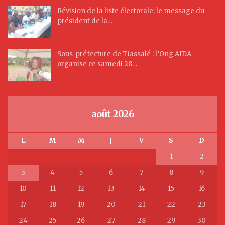
Révision de la liste électorale: le message du
président de la…
Sous-préfecture de Tiassalé : l’Ong AIDA
organise ce samedi 28…
août 2026
L
M
M
J
V
S
D
1
2
3
4
5
6
7
8
9
10
11
12
13
14
15
16
17
18
19
20
21
22
23
24
25
26
27
28
29
30