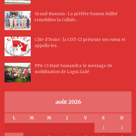
Grand-Bassam : La préfète Nassou Sidibé
remobilise la Cellule…
Côte d’Ivoire : la CGT-CI présente ses vœux et
appelle les…
PPA-CI Haut Sassandra: le message de
mobilisation de Lagui Zadé
août 2026
L
M
M
J
V
S
D
1
2