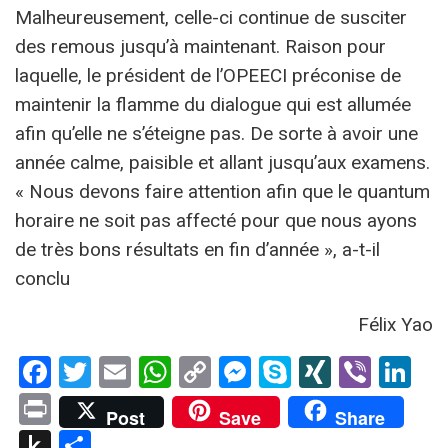
Malheureusement, celle-ci continue de susciter
des remous jusqu’à maintenant. Raison pour
laquelle, le président de l’OPEECI préconise de
maintenir la flamme du dialogue qui est allumée
afin qu’elle ne s’éteigne pas. De sorte à avoir une
année calme, paisible et allant jusqu’aux examens.
« Nous devons faire attention afin que le quantum
horaire ne soit pas affecté pour que nous ayons
de très bons résultats en fin d’année », a-t-il
conclu
Félix Yao
Facebook
Twitter
Email
WhatsApp
Copy
Messenger
Skype
XING
Viber
Li
Link
Print
Post
Save
Share
Push
Partager