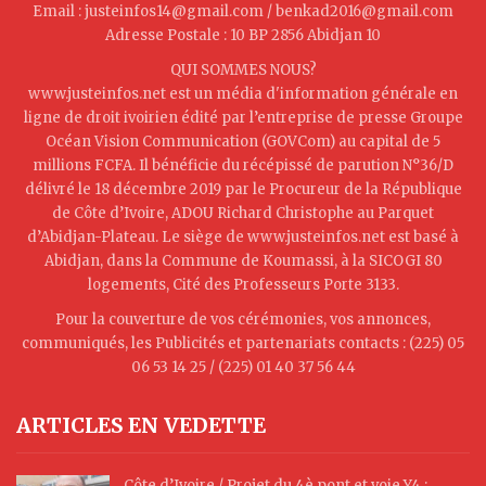
Email : justeinfos14@gmail.com / benkad2016@gmail.com
Adresse Postale : 10 BP 2856 Abidjan 10
QUI SOMMES NOUS?
www.justeinfos.net est un média d'information générale en
ligne de droit ivoirien édité par l’entreprise de presse Groupe
Océan Vision Communication (GOVCom) au capital de 5
millions FCFA. Il bénéficie du récépissé de parution N°36/D
délivré le 18 décembre 2019 par le Procureur de la République
de Côte d’Ivoire, ADOU Richard Christophe au Parquet
d’Abidjan-Plateau. Le siège de www.justeinfos.net est basé à
Abidjan, dans la Commune de Koumassi, à la SICOGI 80
logements, Cité des Professeurs Porte 3133.
Pour la couverture de vos cérémonies, vos annonces,
communiqués, les Publicités et partenariats contacts : (225) 05
06 53 14 25 / (225) 01 40 37 56 44
ARTICLES EN VEDETTE
Côte d’Ivoire / Projet du 4è pont et voie Y4 :