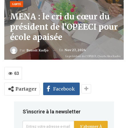
SANTÉ
MENA : le cri du cœur du
président de l’OPEECI pour
école apaisée
En
Nov 27, 2024
Par
Benoit Kadjo
Le président de l'OPEECI, Claude Aka Kadio.
63
Partager
Facebook
S'inscrire à la newsletter
S'abonner À