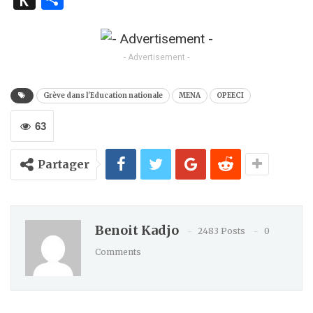
to
Kindle
- Advertisement -
Grève dans l'Education nationale
MENA
OPEECI
63
Partager
Benoit Kadjo
2483 Posts
0
Comments