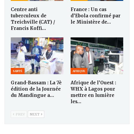
Centre anti
France : Un cas
tuberculeux de
d’Ebola confirmé par
Treichville (CAT) /
le Ministère de…
Francis Koffi…
SANTÉ
AFRIQUE
Grand-Bassam : La 7è
Afrique de l’Ouest :
édition de la Journée
WHX à Lagos pour
du Mandingue a…
mettre en lumière
les…
PREV
NEXT