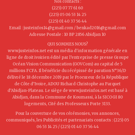
Nos contacts :
(225) 07 77 61 60
(225) 05 06 53 14 25
(225) 01 40 37 56 44
Email : justeinfos14@gmail.com / benkad2016@gmail.com
Adresse Postale : 10 BP 2856 Abidjan 10
QUI SOMMES NOUS?
www.justeinfos.net est un média d'information générale en
ligne de droit ivoirien édité par l’entreprise de presse Groupe
Océan Vision Communication (GOVCom) au capital de 5
millions FCFA. Il bénéficie du récépissé de parution N°36/D
délivré le 18 décembre 2019 par le Procureur de la République
de Côte d’Ivoire, ADOU Richard Christophe au Parquet
d’Abidjan-Plateau. Le siège de www.justeinfos.net est basé à
Abidjan, dans la Commune de Koumassi, à la SICOGI 80
logements, Cité des Professeurs Porte 3133.
Pour la couverture de vos cérémonies, vos annonces,
communiqués, les Publicités et partenariats contacts : (225) 05
06 53 14 25 / (225) 01 40 37 56 44