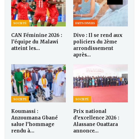
SOCIETÉ
FAITS DIVERS
CAN Féminine 2026 :
Divo : Il se rend aux
l’équipe du Malawi
policiers du 2ème
atteint les…
arrondissement
après…
SOCIETÉ
SOCIETÉ
Koumassi :
Prix national
Anzoumana Gbané
d’excellence 2026 :
salue l’hommage
Alassane Ouattara
rendu à…
annonce…