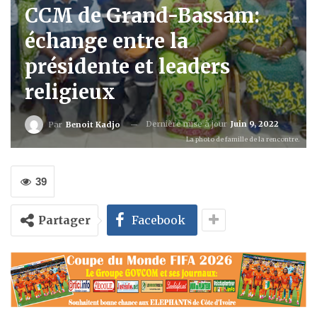
CCM de Grand-Bassam:
échange entre la
présidente et leaders
religieux
Dernière mise à jour
Juin 9, 2022
Par
Benoit Kadjo
La photo de famille de la rencontre.
39
Partager
Facebook