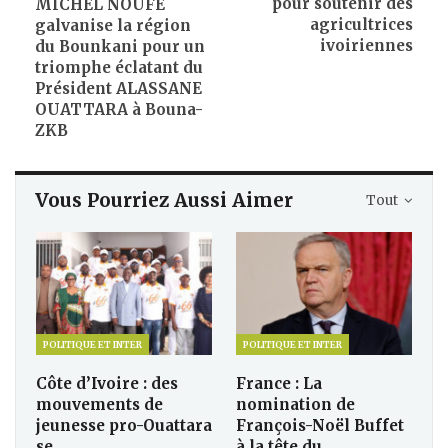
pour soutenir des
MICHEL NOUFÉ
agricultrices
galvanise la région
ivoiriennes
du Bounkani pour un
triomphe éclatant du
Président ALASSANE
OUATTARA à Bouna-
ZKB
Vous Pourriez Aussi Aimer
Tout
POLITIQUE ET INTER
POLITIQUE ET INTER
Côte d’Ivoire : des
France : La
mouvements de
nomination de
jeunesse pro-Ouattara
François-Noël Buffet
se…
à la tête du…