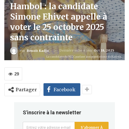
Hambol : la candidate
Simone Ehivet appelle à
voter le 25 octobre 2025
sans contrainte
Dernière mise à jour
Oct 18, 2025
Par
Benoit Kadjo
La candidate du MGC parlant aux populations de Katiola.
29
Partager
Facebook
S'inscrire à la newsletter
S'abonner À