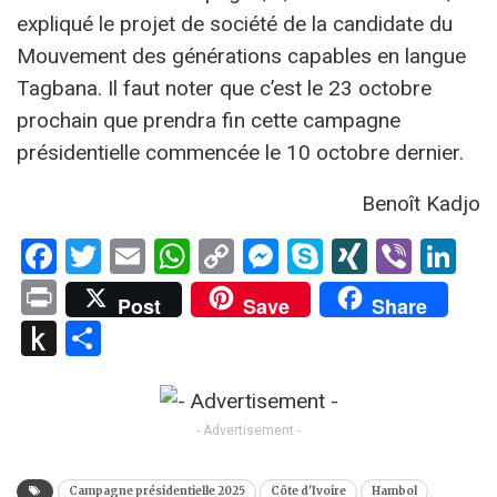
expliqué le projet de société de la candidate du
Mouvement des générations capables en langue
Tagbana. Il faut noter que c’est le 23 octobre
prochain que prendra fin cette campagne
présidentielle commencée le 10 octobre dernier.
Benoît Kadjo
Facebook
Twitter
Email
WhatsApp
Copy
Messenger
Skype
XING
Viber
Li
Link
Print
Post
Save
Share
Push
Partager
to
Kindle
- Advertisement -
Campagne présidentielle 2025
Côte d'Ivoire
Hambol