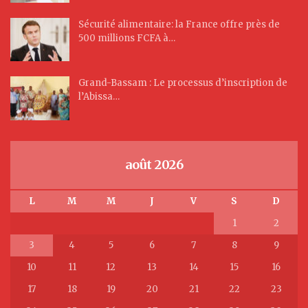
Sécurité alimentaire: la France offre près de
500 millions FCFA à…
Grand-Bassam : Le processus d’inscription de
l’Abissa…
août 2026
L
M
M
J
V
S
D
1
2
3
4
5
6
7
8
9
10
11
12
13
14
15
16
17
18
19
20
21
22
23