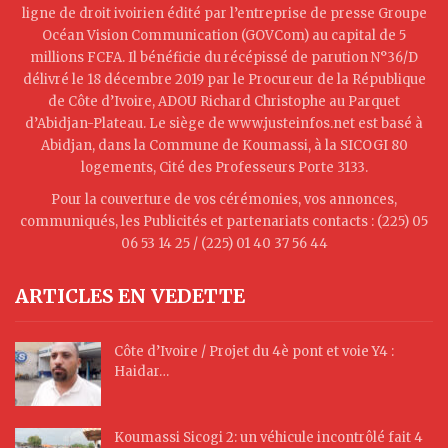
ligne de droit ivoirien édité par l’entreprise de presse Groupe
Océan Vision Communication (GOVCom) au capital de 5
millions FCFA. Il bénéficie du récépissé de parution N°36/D
délivré le 18 décembre 2019 par le Procureur de la République
de Côte d’Ivoire, ADOU Richard Christophe au Parquet
d’Abidjan-Plateau. Le siège de www.justeinfos.net est basé à
Abidjan, dans la Commune de Koumassi, à la SICOGI 80
logements, Cité des Professeurs Porte 3133.
Pour la couverture de vos cérémonies, vos annonces,
communiqués, les Publicités et partenariats contacts : (225) 05
06 53 14 25 / (225) 01 40 37 56 44
ARTICLES EN VEDETTE
Côte d’Ivoire / Projet du 4è pont et voie Y4 :
Haidar…
Koumassi Sicogi 2: un véhicule incontrôlé fait 4