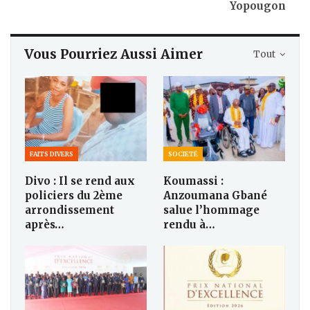
Yopougon
Vous Pourriez Aussi Aimer
Tout
FAITS DIVERS
SOCIETÉ
Divo : Il se rend aux
Koumassi :
policiers du 2ème
Anzoumana Gbané
arrondissement
salue l’hommage
après…
rendu à…