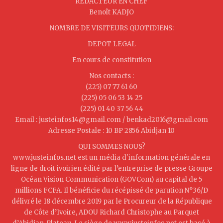
REDACTEUR EN CHEF
Benoît KADJO
NOMBRE DE VISITEURS QUOTIDIENS:
DEPOT LEGAL
En cours de constitution
Nos contacts :
(225) 07 77 61 60
(225) 05 06 53 14 25
(225) 01 40 37 56 44
Email : justeinfos14@gmail.com / benkad2016@gmail.com
Adresse Postale : 10 BP 2856 Abidjan 10
QUI SOMMES NOUS?
www.justeinfos.net est un média d'information générale en
ligne de droit ivoirien édité par l’entreprise de presse Groupe
Océan Vision Communication (GOVCom) au capital de 5
millions FCFA. Il bénéficie du récépissé de parution N°36/D
délivré le 18 décembre 2019 par le Procureur de la République
de Côte d’Ivoire, ADOU Richard Christophe au Parquet