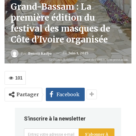
Grand-Bassam : La
première édition du
festival des masques de
Côte d’Ivoire organisée
En
Juin 1, 2025
Par
Benoit Kadjo
Le Zaouli, patrimoine culturel de l'UNESCO, en prestation.
101
Partager
Facebook
S'inscrire à la newsletter
S'abonner À