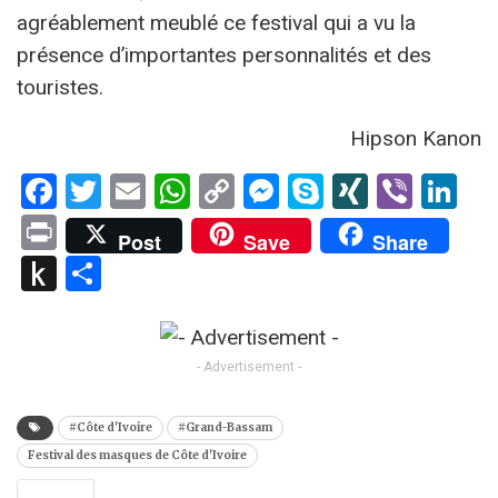
agréablement meublé ce festival qui a vu la
présence d’importantes personnalités et des
touristes.
Hipson Kanon
Facebook
Twitter
Email
WhatsApp
Copy
Messenger
Skype
XING
Viber
Li
Link
Print
Post
Save
Share
Push
Partager
to
Kindle
- Advertisement -
#Côte d'Ivoire
#Grand-Bassam
Festival des masques de Côte d'Ivoire