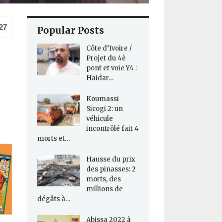
27
Popular Posts
Côte d’Ivoire /
Projet du 4è
pont et voie Y4 :
Haidar…
Koumassi
Sicogi 2: un
véhicule
incontrôlé fait 4
morts et…
Hausse du prix
des pinasses: 2
morts, des
millions de
dégâts à…
Abissa 2022 à