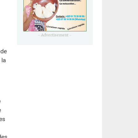
- Advertisement -
 de
 la
e
e
es
des