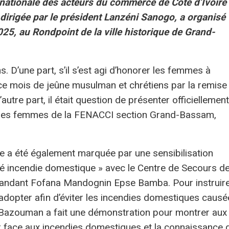
 nationale des acteurs du commerce de Côte d’Ivoire
irigée par le président Lanzéni Sanogo, a organisé
25, au Rondpoint de la ville historique de Grand-
. D’une part, s’il s’est agi d’honorer les femmes à
 ce mois de jeûne musulman et chrétiens par la remise
autre part, il était question de présenter officiellement
e des femmes de la FENACCI section Grand-Bassam,
 a été également marquée par une sensibilisation
té incendie domestique » avec le Centre de Secours d
dant Fofana Mandognin Epse Bamba. Pour instruir
dopter afin d’éviter les incendies domestiques causé
é Bazouman a fait une démonstration pour montrer aux
face aux incendies domestiques et la connaissance 