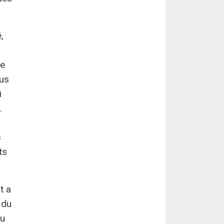
,
le
us
i
.
s
ts
t a
 du
du