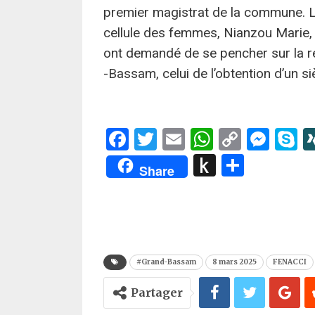
premier magistrat de la commune. L
cellule des femmes, Nianzou Marie, a
ont demandé de se pencher sur la ré
-Bassam, celui de l’obtention d’un si
Facebook
Twitter
Email
WhatsApp
Copy
Mes
S
Link
Push
Partag
Share
to
Kindle
#Grand-Bassam
8 mars 2025
FENACCI
Partager