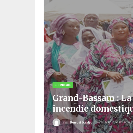
ECONOMIE
Grand-Bassam : La 
incendie domestiq
Dernière mise à 
Par
Benoit Kadjo