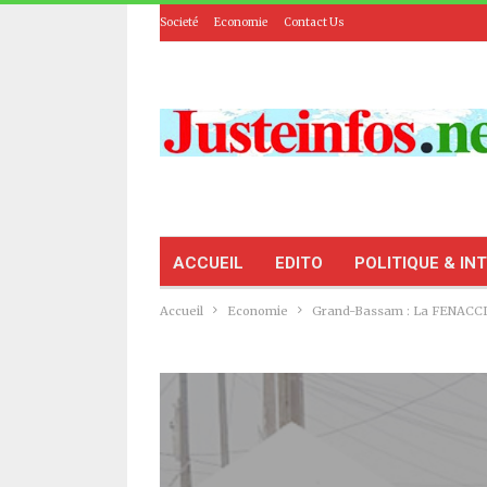
Societé
Economie
Contact Us
ACCUEIL
EDITO
POLITIQUE & IN
Accueil
Economie
Grand-Bassam : La FENACCI s