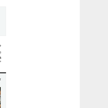
e
a
’
r