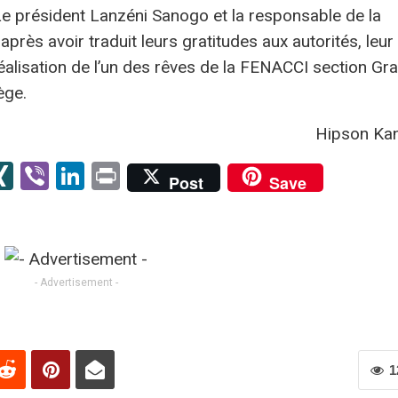
e président Lanzéni Sanogo et la responsable de la
près avoir traduit leurs gratitudes aux autorités, leur
alisation de l’un des rêves de la FENACCI section Gr
ège.
Hipson Ka
senger
kype
XING
Viber
LinkedIn
Print
Post
Save
er
- Advertisement -
1