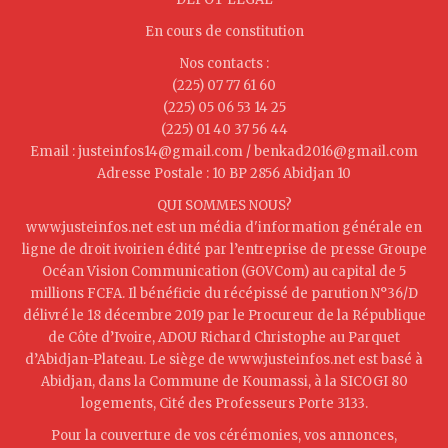
En cours de constitution
Nos contacts :
(225) 07 77 61 60
(225) 05 06 53 14 25
(225) 01 40 37 56 44
Email : justeinfos14@gmail.com / benkad2016@gmail.com
Adresse Postale : 10 BP 2856 Abidjan 10
QUI SOMMES NOUS?
www.justeinfos.net est un média d'information générale en
ligne de droit ivoirien édité par l’entreprise de presse Groupe
Océan Vision Communication (GOVCom) au capital de 5
millions FCFA. Il bénéficie du récépissé de parution N°36/D
délivré le 18 décembre 2019 par le Procureur de la République
de Côte d’Ivoire, ADOU Richard Christophe au Parquet
d’Abidjan-Plateau. Le siège de www.justeinfos.net est basé à
Abidjan, dans la Commune de Koumassi, à la SICOGI 80
logements, Cité des Professeurs Porte 3133.
Pour la couverture de vos cérémonies, vos annonces,