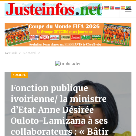
Accueil
Societé
SOCIETÉ
Fonction publique
ivoirienne/ la ministre
d’Etat Anne Désirée
Ouloto-Lamizana à ses
collaborateurs : « Bâtir