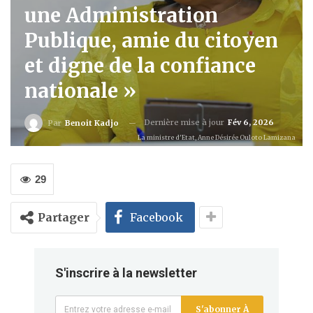
une Administration
Publique, amie du citoyen
et digne de la confiance
nationale »
Dernière mise à jour
Fév 6, 2026
Par
Benoit Kadjo
La ministre d'Etat, Anne Désirée Ouloto Lamizana
29
Partager
Facebook
S'inscrire à la newsletter
S'abonner À