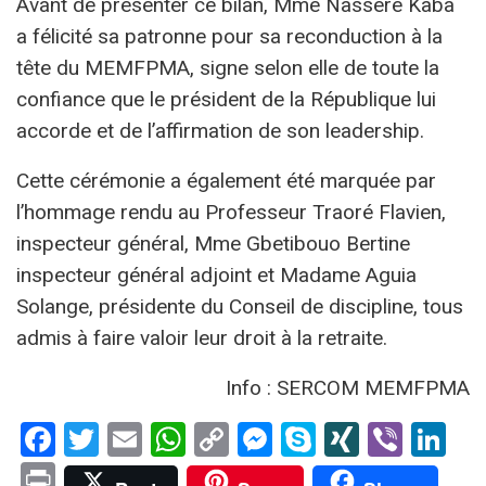
Avant de présenter ce bilan, Mme Nasséré Kaba
a félicité sa patronne pour sa reconduction à la
tête du MEMFPMA, signe selon elle de toute la
confiance que le président de la République lui
accorde et de l’affirmation de son leadership.
Cette cérémonie a également été marquée par
l’hommage rendu au Professeur Traoré Flavien,
inspecteur général, Mme Gbetibouo Bertine
inspecteur général adjoint et Madame Aguia
Solange, présidente du Conseil de discipline, tous
admis à faire valoir leur droit à la retraite.
Info : SERCOM MEMFPMA
Facebook
Twitter
Email
WhatsApp
Copy
Messenger
Skype
XING
Viber
Li
Link
Print