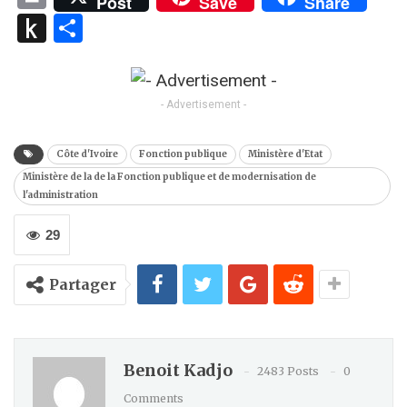
Post
Save
Share
Push
Partager
to
Kindle
- Advertisement -
Côte d'Ivoire
Fonction publique
Ministère d'Etat
Ministère de la de la Fonction publique et de modernisation de
l'administration
29
Partager
Benoit Kadjo
2483 Posts
0
Comments