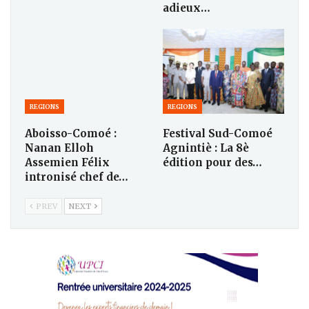
adieux…
REGIONS
REGIONS
Aboisso-Comoé :
Festival Sud-Comoé
Nanan Elloh
Agnintiè : La 8è
Assemien Félix
édition pour des…
intronisé chef de…
PREV
NEXT