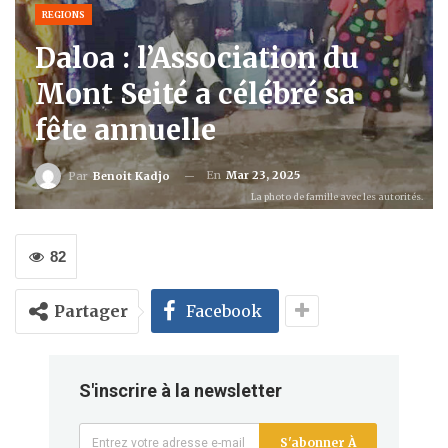
REGIONS
Daloa : l’Association du
Mont Seité a célébré sa
fête annuelle
En
Mar 23, 2025
Par
Benoit Kadjo
La photo de famille avec les autorités.
82
Partager
Facebook
S'inscrire à la newsletter
S'abonner À