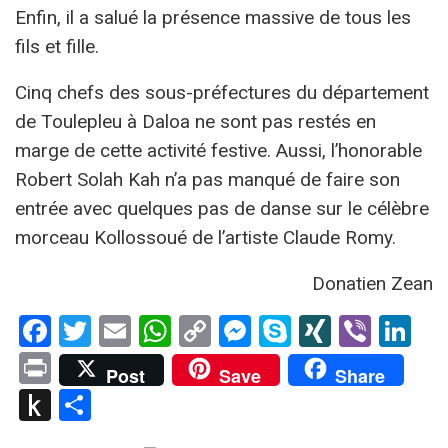
Enfin, il a salué la présence massive de tous les
fils et fille.
Cinq chefs des sous-préfectures du département
de Toulepleu à Daloa ne sont pas restés en
marge de cette activité festive. Aussi, l’honorable
Robert Solah Kah n’a pas manqué de faire son
entrée avec quelques pas de danse sur le célèbre
morceau Kollossoué de l’artiste Claude Romy.
Donatien Zean
Facebook
Twitter
Email
WhatsApp
Copy
Messenger
Skype
XING
Viber
Li
Link
Print
Post
Save
Share
Push
Partager
to