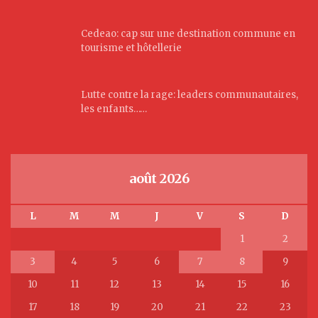
Cedeao: cap sur une destination commune en
tourisme et hôtellerie
Lutte contre la rage: leaders communautaires,
les enfants……
août 2026
L
M
M
J
V
S
D
1
2
3
4
5
6
7
8
9
10
11
12
13
14
15
16
17
18
19
20
21
22
23