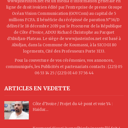
www.justeinfos.net est un média d'information générale en
ligne de droit ivoirien édité par l’entreprise de presse Groupe
Océan Vision Communication (GOVCom) au capital de 5
millions FCFA. Il bénéficie du récépissé de parution N°36/D
délivré le 18 décembre 2019 par le Procureur de la République
de Côte d’Ivoire, ADOU Richard Christophe au Parquet
d’Abidjan-Plateau. Le siège de www.justeinfos.net est basé à
Abidjan, dans la Commune de Koumassi, à la SICOGI 80
logements, Cité des Professeurs Porte 3133.
Pour la couverture de vos cérémonies, vos annonces,
communiqués, les Publicités et partenariats contacts : (225) 05
06 53 14 25 / (225) 01 40 37 56 44
ARTICLES EN VEDETTE
Côte d’Ivoire / Projet du 4è pont et voie Y4 :
Haidar…