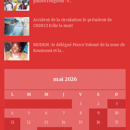
guides religieux : «…
Accident de la circulation: le président de
CNDECI frôle la mort
MUDEM : le délégué Pierre Yoboué de la zone de
Koumassi et la…
mai 2026
L
M
M
J
V
S
D
1
2
3
4
5
6
7
8
9
10
11
12
13
14
15
16
17