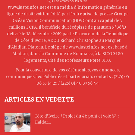
QUI SOMMES NOUS?
www.justeinfos.net est un média d'information générale en
ligne de droit ivoirien édité par l’entreprise de presse Groupe
Océan Vision Communication (GOVCom) au capital de 5
millions FCFA. Il bénéficie du récépissé de parution N°36/D
délivré le 18 décembre 2019 par le Procureur de la République
de Côte d’Ivoire, ADOU Richard Christophe au Parquet
d’Abidjan-Plateau. Le siège de www.justeinfos.net est basé à
Abidjan, dans la Commune de Koumassi, à la SICOGI 80
logements, Cité des Professeurs Porte 3133.
Pour la couverture de vos cérémonies, vos annonces,
communiqués, les Publicités et partenariats contacts : (225) 05
06 53 14 25 / (225) 01 40 37 56 44
ARTICLES EN VEDETTE
Côte d’Ivoire / Projet du 4è pont et voie Y4 :
Haidar…