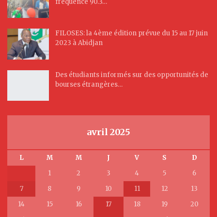
fréquence 90.3…
FILOSES: la 4ème édition prévue du 15 au 17 juin
2023 à Abidjan
Des étudiants informés sur des opportunités de
bourses étrangères…
avril 2025
L
M
M
J
V
S
D
1
2
3
4
5
6
7
8
9
10
11
12
13
14
15
16
17
18
19
20