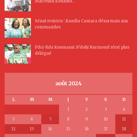
Marcellin Kouadio…
Sénat ivoirien : Kandia Camara désormais aux
commandes
Pdci-Rda Koumassi: N’dohi Raymond n’est plus
délégué
août 2024
L
M
M
J
V
S
D
1
2
3
4
5
6
7
8
9
10
11
12
13
14
15
16
17
18