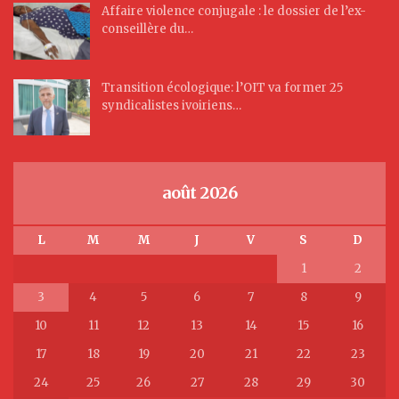
Affaire violence conjugale : le dossier de l’ex-
conseillère du…
Transition écologique: l’OIT va former 25
syndicalistes ivoiriens…
août 2026
L
M
M
J
V
S
D
1
2
3
4
5
6
7
8
9
10
11
12
13
14
15
16
17
18
19
20
21
22
23
24
25
26
27
28
29
30