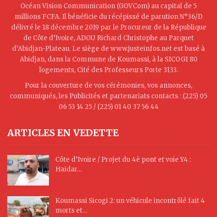
Océan Vision Communication (GOVCom) au capital de 5
millions FCFA. Il bénéficie du récépissé de parution N°36/D
délivré le 18 décembre 2019 par le Procureur de la République
de Côte d’Ivoire, ADOU Richard Christophe au Parquet
d’Abidjan-Plateau. Le siège de www.justeinfos.net est basé à
Abidjan, dans la Commune de Koumassi, à la SICOGI 80
logements, Cité des Professeurs Porte 3133.
Pour la couverture de vos cérémonies, vos annonces,
communiqués, les Publicités et partenariats contacts : (225) 05
06 53 14 25 / (225) 01 40 37 56 44
ARTICLES EN VEDETTE
Côte d’Ivoire / Projet du 4è pont et voie Y4 :
Haidar…
Koumassi Sicogi 2: un véhicule incontrôlé fait 4
morts et…