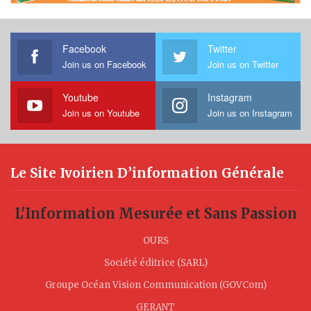
Facebook
Twitter
Join us on Facebook
Join us on Twitter
Youtube
Instagram
Join us on Youtube
Join us on Instagram
Le Site Ivoirien D’information Générale
L'Information Mesurée et Sans Passion
OURS
Société éditrice (SARL)
Groupe Océan Vision Communication (GOVCom)
GERANT