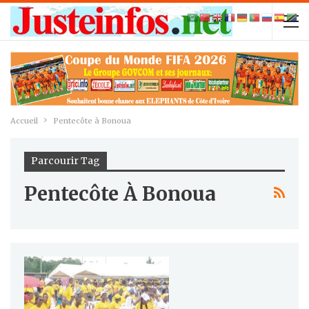
Accueil
Pentecôte à Bonoua
Parcourir Tag
Pentecôte À Bonoua