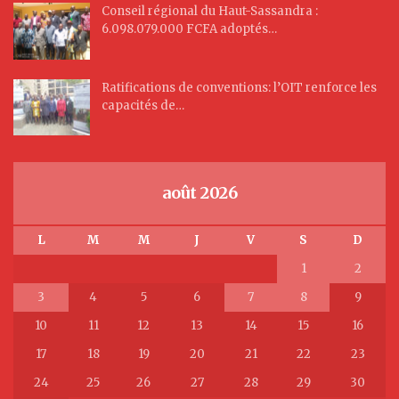
Conseil régional du Haut-Sassandra :
6.098.079.000 FCFA adoptés…
Ratifications de conventions: l’OIT renforce les
capacités de…
août 2026
L
M
M
J
V
S
D
1
2
3
4
5
6
7
8
9
10
11
12
13
14
15
16
17
18
19
20
21
22
23
24
25
26
27
28
29
30