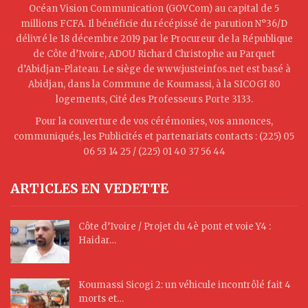
Océan Vision Communication (GOVCom) au capital de 5
millions FCFA. Il bénéficie du récépissé de parution N°36/D
délivré le 18 décembre 2019 par le Procureur de la République
de Côte d’Ivoire, ADOU Richard Christophe au Parquet
d’Abidjan-Plateau. Le siège de www.justeinfos.net est basé à
Abidjan, dans la Commune de Koumassi, à la SICOGI 80
logements, Cité des Professeurs Porte 3133.
Pour la couverture de vos cérémonies, vos annonces,
communiqués, les Publicités et partenariats contacts : (225) 05
06 53 14 25 / (225) 01 40 37 56 44
ARTICLES EN VEDETTE
Côte d’Ivoire / Projet du 4è pont et voie Y4 :
Haidar…
Koumassi Sicogi 2: un véhicule incontrôlé fait 4
morts et…