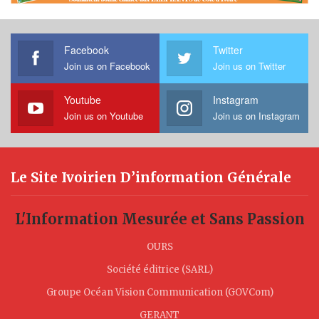
Facebook
Twitter
Join us on Facebook
Join us on Twitter
Youtube
Instagram
Join us on Youtube
Join us on Instagram
Le Site Ivoirien D’information Générale
L'Information Mesurée et Sans Passion
OURS
Société éditrice (SARL)
Groupe Océan Vision Communication (GOVCom)
GERANT