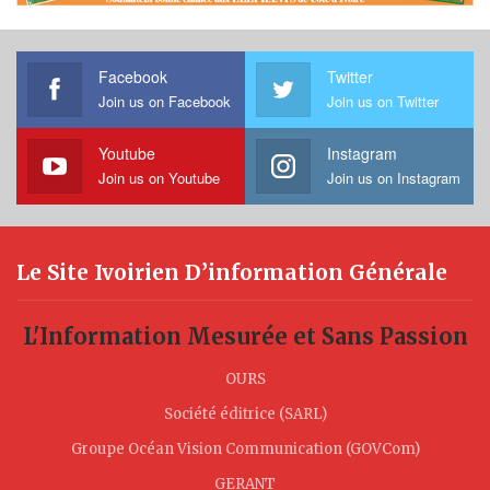
Facebook
Twitter
Join us on Facebook
Join us on Twitter
Youtube
Instagram
Join us on Youtube
Join us on Instagram
Le Site Ivoirien D’information Générale
L'Information Mesurée et Sans Passion
OURS
Société éditrice (SARL)
Groupe Océan Vision Communication (GOVCom)
GERANT