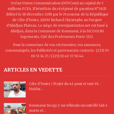
Océan Vision Communication (GOVCom) au capital de 5
millions FCFA. Il bénéficie du récépissé de parution N°36/D
délivré le 18 décembre 2019 par le Procureur de la République
de Côte d’Ivoire, ADOU Richard Christophe au Parquet
d’Abidjan-Plateau. Le siège de www.justeinfos.net est basé à
Abidjan, dans la Commune de Koumassi, à la SICOGI 80
logements, Cité des Professeurs Porte 3133.
Pour la couverture de vos cérémonies, vos annonces,
communiqués, les Publicités et partenariats contacts : (225) 05
06 53 14 25 / (225) 01 40 37 56 44
ARTICLES EN VEDETTE
Côte d’Ivoire / Projet du 4è pont et voie Y4 :
Haidar…
Koumassi Sicogi 2: un véhicule incontrôlé fait 4
morts et…