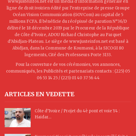
www.justeinfos.net est un média d'information générale en
ligne de droit ivoirien édité par l’entreprise de presse Groupe
Océan Vision Communication (GOVCom) au capital de 5
millions FCFA. Il bénéficie du récépissé de parution N°36/D
délivré le 18 décembre 2019 par le Procureur de la République
de Côte d’Ivoire, ADOU Richard Christophe au Parquet
d’Abidjan-Plateau. Le siège de www.justeinfos.net est basé à
Abidjan, dans la Commune de Koumassi, à la SICOGI 80
logements, Cité des Professeurs Porte 3133.
Pour la couverture de vos cérémonies, vos annonces,
communiqués, les Publicités et partenariats contacts : (225) 05
06 53 14 25 / (225) 01 40 37 56 44
ARTICLES EN VEDETTE
Côte d’Ivoire / Projet du 4è pont et voie Y4 :
Haidar…