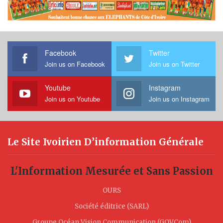
Facebook
Twitter
Join us on Facebook
Join us on Twitter
Youtube
Instagram
Join us on Youtube
Join us on Instagram
Le Site Ivoirien D’information Générale
L'Information Mesurée et Sans Passion
OURS
Société éditrice (SARL)
Groupe Océan Vision Communication (GOVCom)