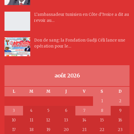
L’ambassadeur tunisien en Côte d’Ivoire a dit au
revoir au…
Don de sang: la Fondation Gadji Céli lance une
opération pour le…
août 2026
L
M
M
J
V
S
D
1
2
3
4
5
6
7
8
9
10
11
12
13
14
15
16
17
18
19
20
21
22
23