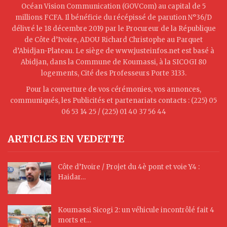
Océan Vision Communication (GOVCom) au capital de 5
millions FCFA. Il bénéficie du récépissé de parution N°36/D
délivré le 18 décembre 2019 par le Procureur de la République
de Côte d’Ivoire, ADOU Richard Christophe au Parquet
d’Abidjan-Plateau. Le siège de www.justeinfos.net est basé à
Abidjan, dans la Commune de Koumassi, à la SICOGI 80
logements, Cité des Professeurs Porte 3133.
Pour la couverture de vos cérémonies, vos annonces,
communiqués, les Publicités et partenariats contacts : (225) 05
06 53 14 25 / (225) 01 40 37 56 44
ARTICLES EN VEDETTE
Côte d’Ivoire / Projet du 4è pont et voie Y4 :
Haidar…
Koumassi Sicogi 2: un véhicule incontrôlé fait 4
morts et…