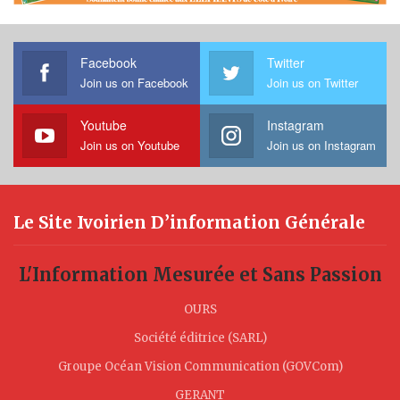
Facebook
Twitter
Join us on Facebook
Join us on Twitter
Youtube
Instagram
Join us on Youtube
Join us on Instagram
Le Site Ivoirien D’information Générale
L'Information Mesurée et Sans Passion
OURS
Société éditrice (SARL)
Groupe Océan Vision Communication (GOVCom)
GERANT