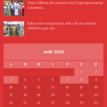
3ème édition des Journées de l’Entrepreneuriat:
5 mentors…
Daloa: une octogénaire, mère de 24 enfants
célébrées par ses…
août 2026
L
M
M
J
V
S
D
1
2
3
4
5
6
7
8
9
10
11
12
13
14
15
16
17
18
19
20
21
22
23
24
25
26
27
28
29
30