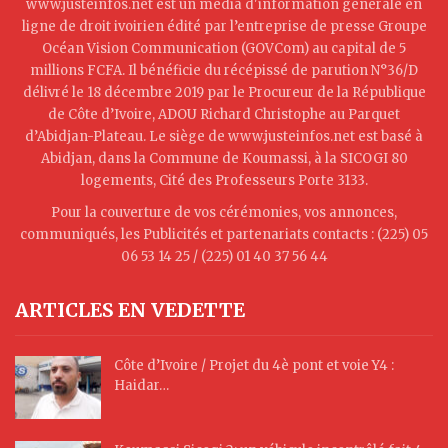
www.justeinfos.net est un média d'information générale en
ligne de droit ivoirien édité par l’entreprise de presse Groupe
Océan Vision Communication (GOVCom) au capital de 5
millions FCFA. Il bénéficie du récépissé de parution N°36/D
délivré le 18 décembre 2019 par le Procureur de la République
de Côte d’Ivoire, ADOU Richard Christophe au Parquet
d’Abidjan-Plateau. Le siège de www.justeinfos.net est basé à
Abidjan, dans la Commune de Koumassi, à la SICOGI 80
logements, Cité des Professeurs Porte 3133.
Pour la couverture de vos cérémonies, vos annonces,
communiqués, les Publicités et partenariats contacts : (225) 05
06 53 14 25 / (225) 01 40 37 56 44
ARTICLES EN VEDETTE
Côte d’Ivoire / Projet du 4è pont et voie Y4 :
Haidar…