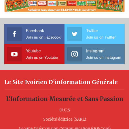
Facebook
Twitter
Join us on Facebook
Join us on Twitter
Youtube
Instagram
Join us on Youtube
Join us on Instagram
Le Site Ivoirien D’information Générale
L'Information Mesurée et Sans Passion
OURS
Société éditrice (SARL)
Groupe Océan Vision Communication (GOVCom)