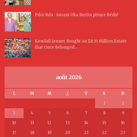
Pdci-Rda : Amani Oka Bertin pleure Bédié
Kendall Jenner Bought an $8.55 Million Estate
that Once Belonged…
août 2026
L
M
M
J
V
S
D
1
2
3
4
5
6
7
8
9
10
11
12
13
14
15
16
17
18
19
20
21
22
23