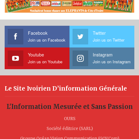
Facebook
Twitter
Join us on Facebook
Join us on Twitter
Youtube
Instagram
Join us on Youtube
Join us on Instagram
Le Site Ivoirien D’information Générale
L'Information Mesurée et Sans Passion
OURS
Société éditrice (SARL)
Groupe Océan Vision Communication (GOVCom)