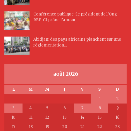
Conférence publique : le président de l’Ong
REP-CI prône l’amour
Abidjan: des pays africains planchent sur une
règlementation…
août 2026
L
M
M
J
V
S
D
1
2
3
4
5
6
7
8
9
10
11
12
13
14
15
16
17
18
19
20
21
22
23