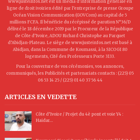
www.justeinfos.net est un média d'information générale en
ligne de droit ivoirien édité par l’entreprise de presse Groupe
Océan Vision Communication (GOVCom) au capital de 5
millions FCFA. Il bénéficie du récépissé de parution N°36/D
délivré le 18 décembre 2019 par le Procureur de la République
de Côte d’Ivoire, ADOU Richard Christophe au Parquet
d’Abidjan-Plateau. Le siège de www.justeinfos.net est basé à
Abidjan, dans la Commune de Koumassi, à la SICOGI 80
logements, Cité des Professeurs Porte 3133.
Pour la couverture de vos cérémonies, vos annonces,
communiqués, les Publicités et partenariats contacts : (225) 05
06 53 14 25 / (225) 01 40 37 56 44
ARTICLES EN VEDETTE
Côte d’Ivoire / Projet du 4è pont et voie Y4 :
Haidar…