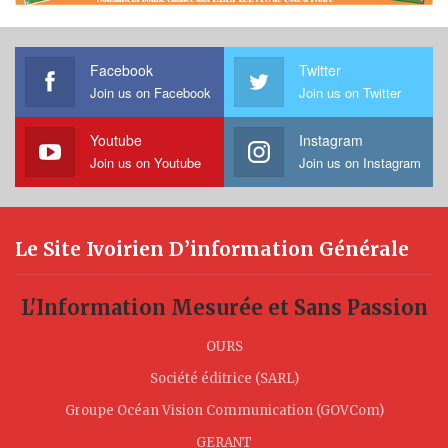
Facebook
Twitter
Join us on Facebook
Join us on Twitter
Youtube
Instagram
Join us on Youtube
Join us on Instagram
Le Site Ivoirien D’information Générale
L'Information Mesurée et Sans Passion
OURS
Société éditrice (SARL)
Groupe Océan Vision Communication (GOVCom)
GERANT