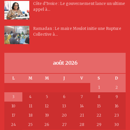
Côte d’Ivoire : Le gouvernement lance un ultime
appel à…
Ramadan : Le maire Moulot initie une Rupture
Collective à…
août 2026
L
M
M
J
V
S
D
1
2
3
4
5
6
7
8
9
10
11
12
13
14
15
16
17
18
19
20
21
22
23
24
25
26
27
28
29
30