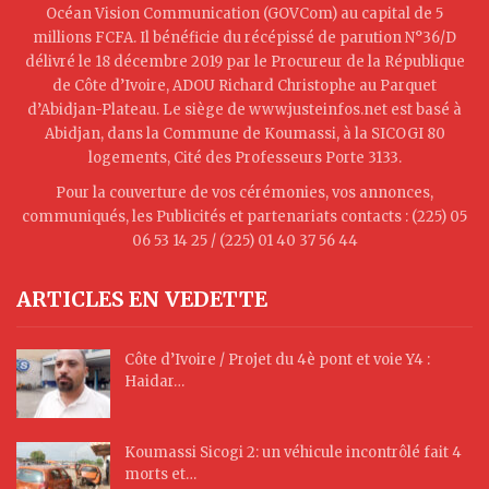
Océan Vision Communication (GOVCom) au capital de 5
millions FCFA. Il bénéficie du récépissé de parution N°36/D
délivré le 18 décembre 2019 par le Procureur de la République
de Côte d’Ivoire, ADOU Richard Christophe au Parquet
d’Abidjan-Plateau. Le siège de www.justeinfos.net est basé à
Abidjan, dans la Commune de Koumassi, à la SICOGI 80
logements, Cité des Professeurs Porte 3133.
Pour la couverture de vos cérémonies, vos annonces,
communiqués, les Publicités et partenariats contacts : (225) 05
06 53 14 25 / (225) 01 40 37 56 44
ARTICLES EN VEDETTE
Côte d’Ivoire / Projet du 4è pont et voie Y4 :
Haidar…
Koumassi Sicogi 2: un véhicule incontrôlé fait 4
morts et…