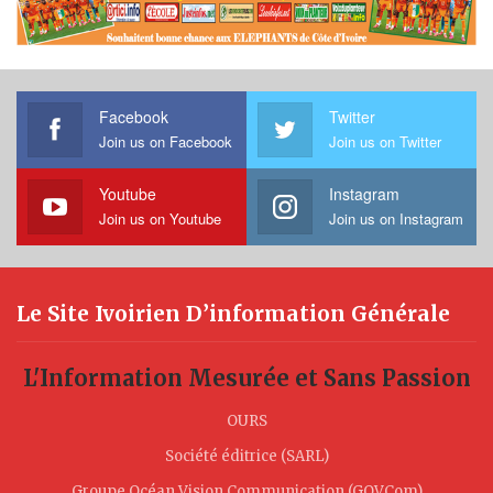
Facebook
Twitter
Join us on Facebook
Join us on Twitter
Youtube
Instagram
Join us on Youtube
Join us on Instagram
Le Site Ivoirien D’information Générale
L'Information Mesurée et Sans Passion
OURS
Société éditrice (SARL)
Groupe Océan Vision Communication (GOVCom)