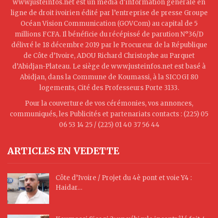
www.justeinfos.net est un média d'information générale en
ligne de droit ivoirien édité par l’entreprise de presse Groupe
Océan Vision Communication (GOVCom) au capital de 5
millions FCFA. Il bénéficie du récépissé de parution N°36/D
délivré le 18 décembre 2019 par le Procureur de la République
de Côte d’Ivoire, ADOU Richard Christophe au Parquet
d’Abidjan-Plateau. Le siège de www.justeinfos.net est basé à
Abidjan, dans la Commune de Koumassi, à la SICOGI 80
logements, Cité des Professeurs Porte 3133.
Pour la couverture de vos cérémonies, vos annonces,
communiqués, les Publicités et partenariats contacts : (225) 05
06 53 14 25 / (225) 01 40 37 56 44
ARTICLES EN VEDETTE
Côte d’Ivoire / Projet du 4è pont et voie Y4 :
Haidar…