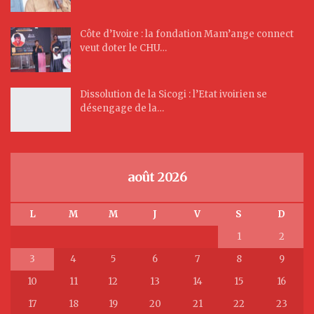
Côte d’Ivoire : la fondation Mam’ange connect
veut doter le CHU…
Dissolution de la Sicogi : l’Etat ivoirien se
désengage de la…
août 2026
L
M
M
J
V
S
D
1
2
3
4
5
6
7
8
9
10
11
12
13
14
15
16
17
18
19
20
21
22
23