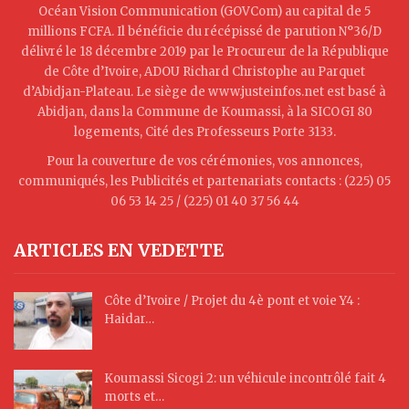
Océan Vision Communication (GOVCom) au capital de 5
millions FCFA. Il bénéficie du récépissé de parution N°36/D
délivré le 18 décembre 2019 par le Procureur de la République
de Côte d’Ivoire, ADOU Richard Christophe au Parquet
d’Abidjan-Plateau. Le siège de www.justeinfos.net est basé à
Abidjan, dans la Commune de Koumassi, à la SICOGI 80
logements, Cité des Professeurs Porte 3133.
Pour la couverture de vos cérémonies, vos annonces,
communiqués, les Publicités et partenariats contacts : (225) 05
06 53 14 25 / (225) 01 40 37 56 44
ARTICLES EN VEDETTE
Côte d’Ivoire / Projet du 4è pont et voie Y4 :
Haidar…
Koumassi Sicogi 2: un véhicule incontrôlé fait 4
morts et…