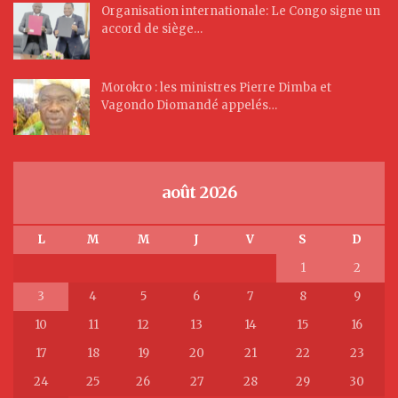
Organisation internationale: Le Congo signe un
accord de siège…
Morokro : les ministres Pierre Dimba et
Vagondo Diomandé appelés…
août 2026
L
M
M
J
V
S
D
1
2
3
4
5
6
7
8
9
10
11
12
13
14
15
16
17
18
19
20
21
22
23
24
25
26
27
28
29
30