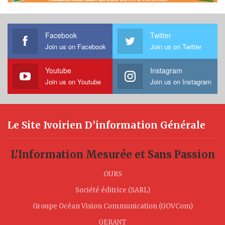
Facebook
Twitter
Join us on Facebook
Join us on Twitter
Youtube
Instagram
Join us on Youtube
Join us on Instagram
Le Site Ivoirien D’information Générale
L'Information Mesurée et Sans Passion
OURS
Société éditrice (SARL)
Groupe Océan Vision Communication (GOVCom)
GERANT