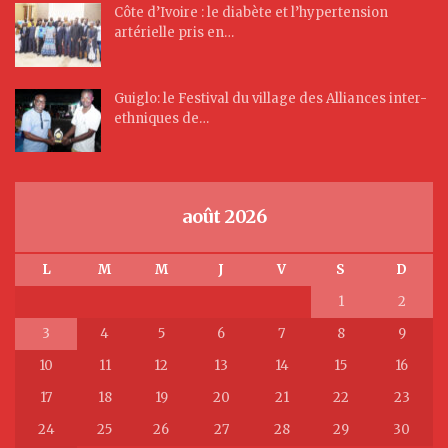
Côte d’Ivoire : le diabète et l’hypertension
artérielle pris en…
Guiglo: le Festival du village des Alliances inter-
ethniques de…
août 2026
L
M
M
J
V
S
D
1
2
3
4
5
6
7
8
9
10
11
12
13
14
15
16
17
18
19
20
21
22
23
24
25
26
27
28
29
30