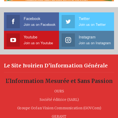
Facebook
Twitter
Join us on Facebook
Join us on Twitter
Youtube
Instagram
Join us on Youtube
Join us on Instagram
Le Site Ivoirien D’information Générale
L'Information Mesurée et Sans Passion
OURS
Société éditrice (SARL)
Groupe Océan Vision Communication (GOVCom)
GERANT