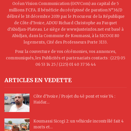
Océan Vision Communication (GOVCom) au capital de 5
millions FCFA. Il bénéficie du récépissé de parution N°36/D
délivré le 18 décembre 2019 par le Procureur de la République
de Côte d’Ivoire, ADOU Richard Christophe au Parquet
d’Abidjan-Plateau. Le siège de www.justeinfos.net est basé à
Abidjan, dans la Commune de Koumassi, à la SICOGI 80
logements, Cité des Professeurs Porte 3133.
Pour la couverture de vos cérémonies, vos annonces,
communiqués, les Publicités et partenariats contacts : (225) 05
06 53 14 25 / (225) 01 40 37 56 44
ARTICLES EN VEDETTE
Côte d’Ivoire / Projet du 4è pont et voie Y4 :
Haidar…
Koumassi Sicogi 2: un véhicule incontrôlé fait 4
morts et…