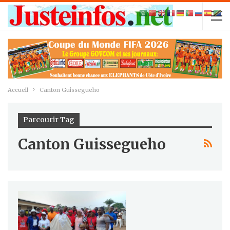
Accueil
Canton Guissegueho
Parcourir Tag
Canton Guissegueho