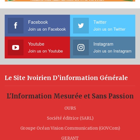
Facebook
Twitter
Join us on Facebook
Join us on Twitter
Youtube
Instagram
Join us on Youtube
Join us on Instagram
Le Site Ivoirien D’information Générale
L'Information Mesurée et Sans Passion
OURS
Société éditrice (SARL)
Groupe Océan Vision Communication (GOVCom)
GERANT