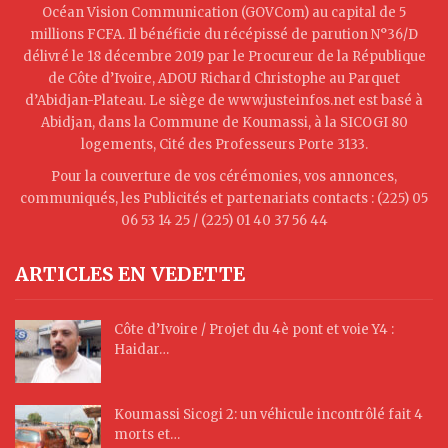
Océan Vision Communication (GOVCom) au capital de 5
millions FCFA. Il bénéficie du récépissé de parution N°36/D
délivré le 18 décembre 2019 par le Procureur de la République
de Côte d’Ivoire, ADOU Richard Christophe au Parquet
d’Abidjan-Plateau. Le siège de www.justeinfos.net est basé à
Abidjan, dans la Commune de Koumassi, à la SICOGI 80
logements, Cité des Professeurs Porte 3133.
Pour la couverture de vos cérémonies, vos annonces,
communiqués, les Publicités et partenariats contacts : (225) 05
06 53 14 25 / (225) 01 40 37 56 44
ARTICLES EN VEDETTE
Côte d’Ivoire / Projet du 4è pont et voie Y4 :
Haidar…
Koumassi Sicogi 2: un véhicule incontrôlé fait 4
morts et…