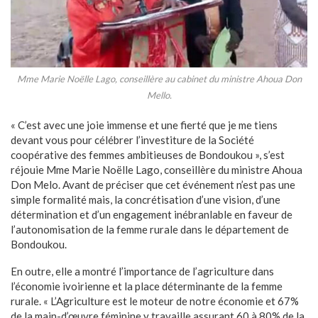
Mme Marie Noëlle Lago, conseillère au cabinet du ministre Ahoua Don
Mello.
« C’est avec une joie immense et une fierté que je me tiens
devant vous pour célébrer l’investiture de la Société
coopérative des femmes ambitieuses de Bondoukou », s’est
réjouie Mme Marie Noëlle Lago, conseillère du ministre Ahoua
Don Melo. Avant de préciser que cet événement n’est pas une
simple formalité mais, la concrétisation d’une vision, d’une
détermination et d’un engagement inébranlable en faveur de
l’autonomisation de la femme rurale dans le département de
Bondoukou.
En outre, elle a montré l’importance de l’agriculture dans
l’économie ivoirienne et la place déterminante de la femme
rurale. « L’Agriculture est le moteur de notre économie et 67%
de la main-d’œuvre féminine y travaille assurant 60 à 80% de la