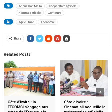
Ahoua Don Mello
Coopérative agricole
Femme agricole
Gontougo
Agriculture
Economie
Share
Related Posts
Côte d’Ivoire : la
Côte d’Ivoire :
FECOMCI s’engage aux
Sinématiali accueille la
côtés de l’Etat pour la
présentation officielle