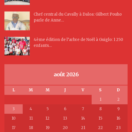
Chef central du Cavally à Daloa: Gilbert Pouho
parle de Anne…
4ème édition de l’arbre de Noël à Guiglo: 1 250
enfants…
août 2026
L
M
M
J
V
S
D
1
2
3
4
5
6
7
8
9
10
11
12
13
14
15
16
17
18
19
20
21
22
23