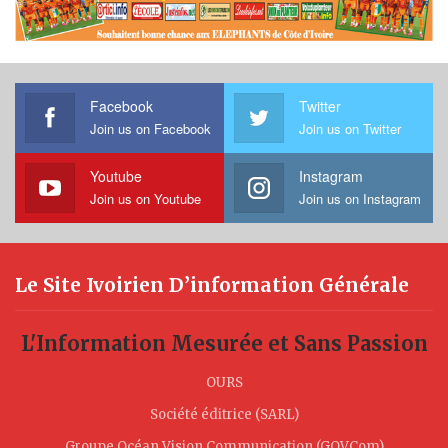
Facebook
Twitter
Join us on Facebook
Join us on Twitter
Youtube
Instagram
Join us on Youtube
Join us on Instagram
Le Site Ivoirien D’information Générale
L'Information Mesurée et Sans Passion
OURS
Société éditrice (SARL)
Groupe Océan Vision Communication (GOVCom)