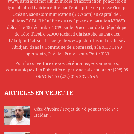
www.justeinfos.net est un média d'information générale en
ligne de droit ivoirien édité par l’entreprise de presse Groupe
Océan Vision Communication (GOVCom) au capital de 5
millions FCFA. Il bénéficie du récépissé de parution N°36/D
délivré le 18 décembre 2019 par le Procureur de la République
de Côte d’Ivoire, ADOU Richard Christophe au Parquet
d’Abidjan-Plateau. Le siège de www.justeinfos.net est basé à
Abidjan, dans la Commune de Koumassi, à la SICOGI 80
logements, Cité des Professeurs Porte 3133.
Pour la couverture de vos cérémonies, vos annonces,
communiqués, les Publicités et partenariats contacts : (225) 05
06 53 14 25 / (225) 01 40 37 56 44
ARTICLES EN VEDETTE
Côte d’Ivoire / Projet du 4è pont et voie Y4 :
Haidar…