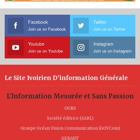
Facebook
Twitter
Join us on Facebook
Join us on Twitter
Youtube
Instagram
Join us on Youtube
Join us on Instagram
Le Site Ivoirien D’information Générale
L'Information Mesurée et Sans Passion
OURS
Société éditrice (SARL)
Groupe Océan Vision Communication (GOVCom)
GERANT