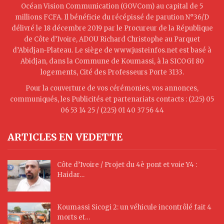
Océan Vision Communication (GOVCom) au capital de 5
millions FCFA. Il bénéficie du récépissé de parution N°36/D
délivré le 18 décembre 2019 par le Procureur de la République
de Côte d’Ivoire, ADOU Richard Christophe au Parquet
d’Abidjan-Plateau. Le siège de www.justeinfos.net est basé à
Abidjan, dans la Commune de Koumassi, à la SICOGI 80
logements, Cité des Professeurs Porte 3133.
Pour la couverture de vos cérémonies, vos annonces,
communiqués, les Publicités et partenariats contacts : (225) 05
06 53 14 25 / (225) 01 40 37 56 44
ARTICLES EN VEDETTE
Côte d’Ivoire / Projet du 4è pont et voie Y4 :
Haidar…
Koumassi Sicogi 2: un véhicule incontrôlé fait 4
morts et…