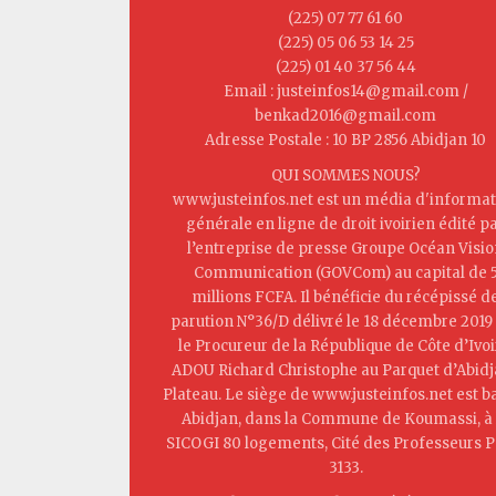
(225) 07 77 61 60
(225) 05 06 53 14 25
(225) 01 40 37 56 44
Email : justeinfos14@gmail.com /
benkad2016@gmail.com
Adresse Postale : 10 BP 2856 Abidjan 10
QUI SOMMES NOUS?
www.justeinfos.net est un média d'informat
générale en ligne de droit ivoirien édité p
l’entreprise de presse Groupe Océan Visi
Communication (GOVCom) au capital de 
millions FCFA. Il bénéficie du récépissé d
parution N°36/D délivré le 18 décembre 2019
le Procureur de la République de Côte d’Ivoi
ADOU Richard Christophe au Parquet d’Abid
Plateau. Le siège de www.justeinfos.net est b
Abidjan, dans la Commune de Koumassi, à 
SICOGI 80 logements, Cité des Professeurs P
3133.