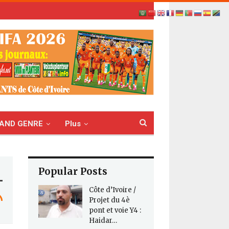
AND GENRE
Plus
Popular Posts
Côte d’Ivoire /
Projet du 4è
pont et voie Y4 :
Haidar…