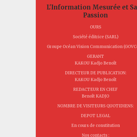
L'Information Mesurée et S
Passion
OURS
Société éditrice (SARL)
Groupe Océan Vision Communication (GOV
GERANT
KAKOU Kadjo Benoît
DIRECTEUR DE PUBLICATION:
KAKOU Kadjo Benoît
REDACTEUR EN CHEF
Benoît KADJO
NOMBRE DE VISITEURS QUOTIDIENS:
DEPOT LEGAL
En cours de constitution
Nos contacts :