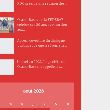
RDC préside une réunion des…
Grand-Bassam : la FEDERAF
célèbre ses 20 ans avec un don
aux…
Après l’ouverture du dialogue
politique : ce que les Ivoiriens…
Nouvel an 2022: La préfète de
Grand-Bassam appelle les…
août 2026
M
M
J
V
S
D