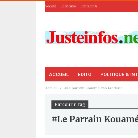
Societé
Economie
Contact Us
ACCUEIL
EDITO
POLITIQUE & IN
Accueil
#Le parrain Kouamé Yao Frédéric
Parcourir Tag
#Le Parrain Kouamé