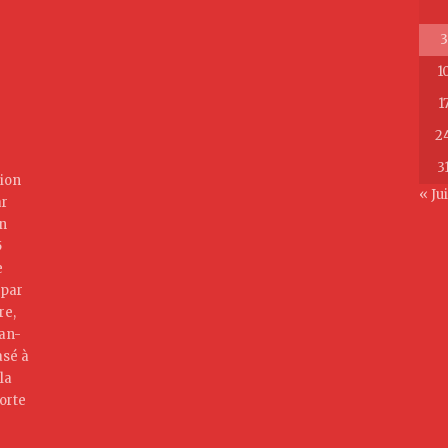
3
1
1
2
3
ion
« Jui
ar
on
5
e
 par
re,
jan-
asé à
la
orte