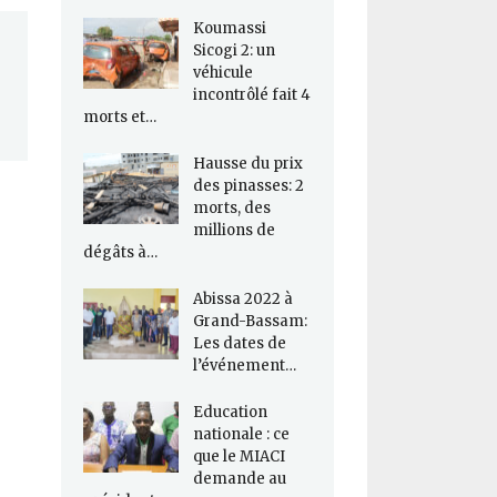
Koumassi
Sicogi 2: un
véhicule
incontrôlé fait 4
morts et…
Hausse du prix
des pinasses: 2
morts, des
millions de
dégâts à…
Abissa 2022 à
Grand-Bassam:
Les dates de
l’événement…
Education
nationale : ce
que le MIACI
demande au