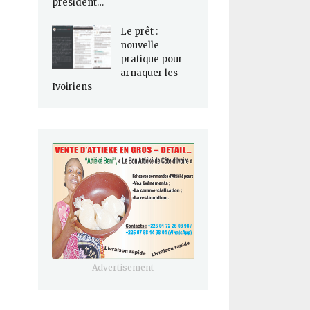
président…
Le prêt :
nouvelle
pratique pour
arnaquer les
Ivoiriens
- Advertisement -