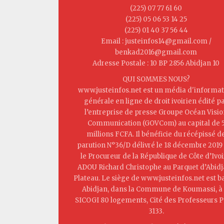
(225) 07 77 61 60
(225) 05 06 53 14 25
(225) 01 40 37 56 44
Email : justeinfos14@gmail.com /
benkad2016@gmail.com
Adresse Postale : 10 BP 2856 Abidjan 10
QUI SOMMES NOUS?
www.justeinfos.net est un média d'informat
générale en ligne de droit ivoirien édité p
l’entreprise de presse Groupe Océan Visi
Communication (GOVCom) au capital de 
millions FCFA. Il bénéficie du récépissé d
parution N°36/D délivré le 18 décembre 2019
le Procureur de la République de Côte d’Ivoi
ADOU Richard Christophe au Parquet d’Abid
Plateau. Le siège de www.justeinfos.net est b
Abidjan, dans la Commune de Koumassi, à 
SICOGI 80 logements, Cité des Professeurs P
3133.