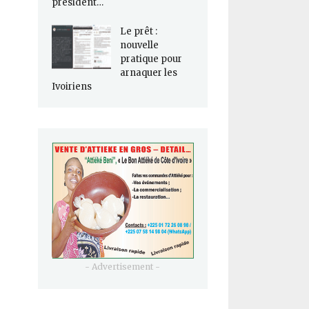
président…
Le prêt :
nouvelle
pratique pour
arnaquer les
Ivoiriens
- Advertisement -