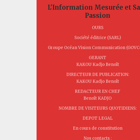
L'Information Mesurée et S
Passion
OURS
Société éditrice (SARL)
Groupe Océan Vision Communication (GOV
GERANT
KAKOU Kadjo Benoît
DIRECTEUR DE PUBLICATION:
KAKOU Kadjo Benoît
REDACTEUR EN CHEF
Benoît KADJO
NOMBRE DE VISITEURS QUOTIDIENS:
DEPOT LEGAL
En cours de constitution
Nos contacts :