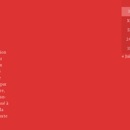
3
1
1
2
3
ion
« Jui
ar
on
5
e
 par
re,
jan-
asé à
la
orte