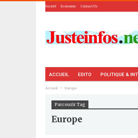
Societé
Economie
Contact Us
ACCUEIL
EDITO
POLITIQUE & IN
Accueil
Europe
Parcourir Tag
Europe