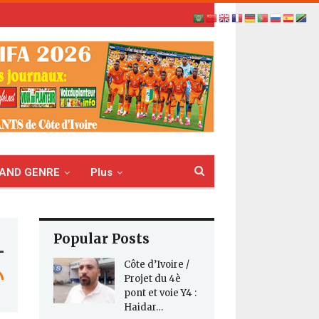
AND GENRE
Plus
Popular Posts
Côte d’Ivoire /
Projet du 4è
pont et voie Y4 :
Haidar…