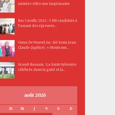
minière offre une imprimante
Bac Cavally 2022 : 3 619 candidats à
l’assaut des épreuves…
Vœux De Nouvel An : Sié Essis Jean-
Claude (Apôtre) : « Montrons…
Grand-Bassam : La Saint-Sylvestre
célébrée dans la gaité et la…
août 2026
M
M
J
V
S
D