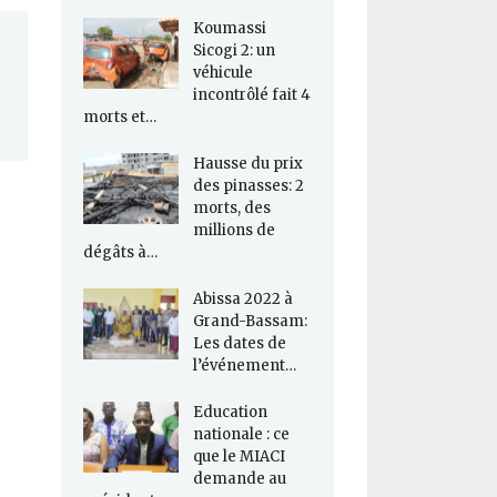
Koumassi
Sicogi 2: un
véhicule
incontrôlé fait 4
morts et…
Hausse du prix
des pinasses: 2
morts, des
millions de
dégâts à…
Abissa 2022 à
Grand-Bassam:
Les dates de
l’événement…
Education
nationale : ce
que le MIACI
demande au