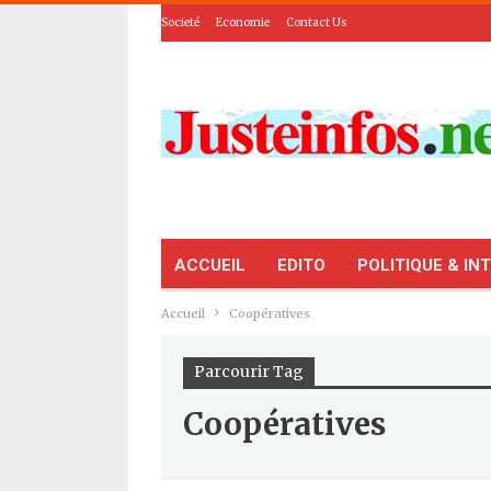
Societé
Economie
Contact Us
ACCUEIL
EDITO
POLITIQUE & IN
Accueil
Coopératives
Parcourir Tag
Coopératives