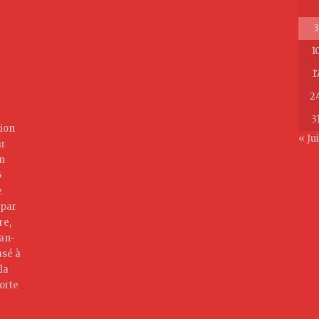
3
1
1
2
3
ion
« Jui
ar
on
5
e
 par
re,
jan-
asé à
la
orte