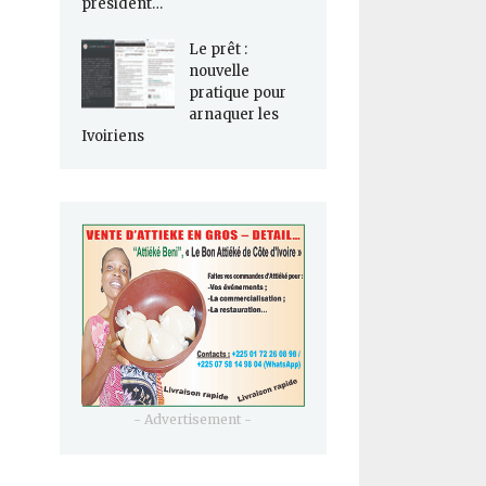
président…
Le prêt :
nouvelle
pratique pour
arnaquer les
Ivoiriens
- Advertisement -