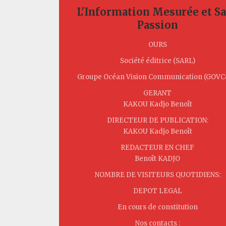
L'Information Mesurée et S
Passion
OURS
Société éditrice (SARL)
Groupe Océan Vision Communication (GOV
GERANT
KAKOU Kadjo Benoît
DIRECTEUR DE PUBLICATION:
KAKOU Kadjo Benoît
REDACTEUR EN CHEF
Benoît KADJO
NOMBRE DE VISITEURS QUOTIDIENS:
DEPOT LEGAL
En cours de constitution
Nos contacts :