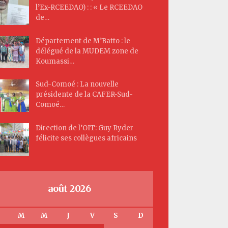
l’Ex-RCEEDAO) : : « Le RCEEDAO
de…
Département de M’Batto : le
délégué de la MUDEM zone de
Koumassi…
Sud-Comoé : La nouvelle
présidente de la CAFER-Sud-
Comoé…
Direction de l’OIT: Guy Ryder
félicite ses collègues africains
août 2026
M
M
J
V
S
D