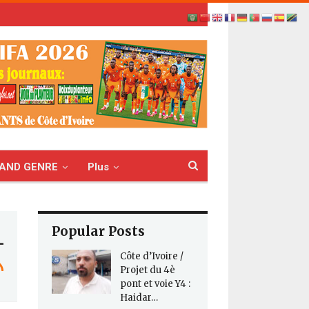
AND GENRE
Plus
Popular Posts
Côte d’Ivoire /
Projet du 4è
pont et voie Y4 :
Haidar…