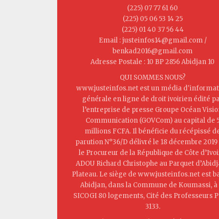
(225) 07 77 61 60
(225) 05 06 53 14 25
(225) 01 40 37 56 44
Email : justeinfos14@gmail.com /
benkad2016@gmail.com
Adresse Postale : 10 BP 2856 Abidjan 10
QUI SOMMES NOUS?
www.justeinfos.net est un média d'informat
générale en ligne de droit ivoirien édité p
l’entreprise de presse Groupe Océan Visi
Communication (GOVCom) au capital de 
millions FCFA. Il bénéficie du récépissé d
parution N°36/D délivré le 18 décembre 2019
le Procureur de la République de Côte d’Ivoi
ADOU Richard Christophe au Parquet d’Abid
Plateau. Le siège de www.justeinfos.net est b
Abidjan, dans la Commune de Koumassi, à 
SICOGI 80 logements, Cité des Professeurs P
3133.