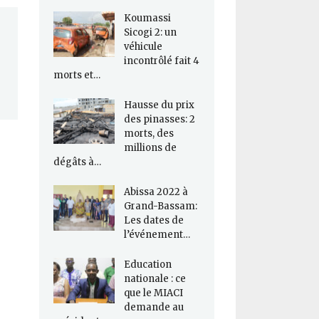
Koumassi
Sicogi 2: un
véhicule
incontrôlé fait 4
morts et…
Hausse du prix
des pinasses: 2
morts, des
millions de
dégâts à…
Abissa 2022 à
Grand-Bassam:
Les dates de
l’événement…
Education
nationale : ce
que le MIACI
demande au