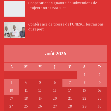
Coopération : signature de subventions de
Projets entre USADF et…
Conférence de presse de l’UNESCI: les raisons
du report
août 2026
L
M
M
J
V
S
D
1
2
3
4
5
6
7
8
9
10
11
12
13
14
15
16
17
18
19
20
21
22
23
24
25
26
27
28
29
30