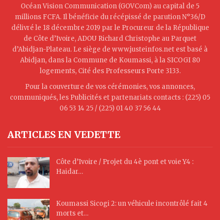
Océan Vision Communication (GOVCom) au capital de 5
millions FCFA. Il bénéficie du récépissé de parution N°36/D
délivré le 18 décembre 2019 par le Procureur de la République
de Côte d’Ivoire, ADOU Richard Christophe au Parquet
d’Abidjan-Plateau. Le siège de www.justeinfos.net est basé à
Abidjan, dans la Commune de Koumassi, à la SICOGI 80
logements, Cité des Professeurs Porte 3133.
Pour la couverture de vos cérémonies, vos annonces,
communiqués, les Publicités et partenariats contacts : (225) 05
06 53 14 25 / (225) 01 40 37 56 44
ARTICLES EN VEDETTE
Côte d’Ivoire / Projet du 4è pont et voie Y4 :
Haidar…
Koumassi Sicogi 2: un véhicule incontrôlé fait 4
morts et…