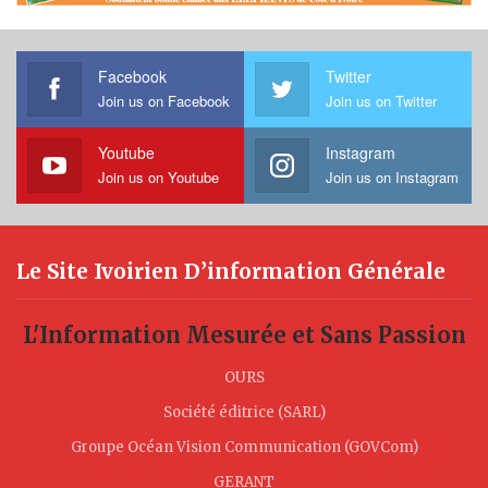
Facebook
Twitter
Join us on Facebook
Join us on Twitter
Youtube
Instagram
Join us on Youtube
Join us on Instagram
Le Site Ivoirien D’information Générale
L'Information Mesurée et Sans Passion
OURS
Société éditrice (SARL)
Groupe Océan Vision Communication (GOVCom)
GERANT